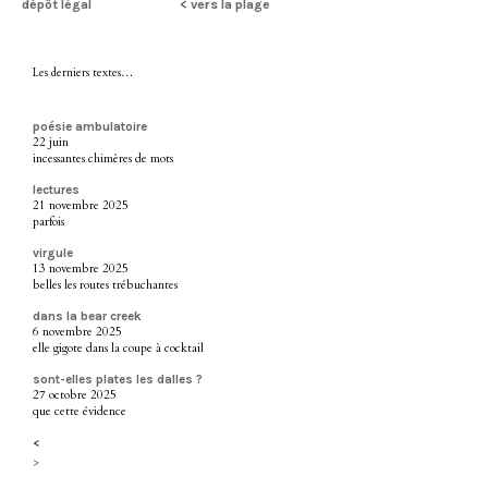
dépôt légal
< vers la plage
Les derniers textes…
poésie ambulatoire
22 juin
incessantes chimères de mots
lectures
21 novembre 2025
parfois
virgule
13 novembre 2025
belles les routes trébuchantes
dans la bear creek
6 novembre 2025
elle gigote dans la coupe à cocktail
sont-elles plates les dalles ?
27 octobre 2025
que cette évidence
<
>