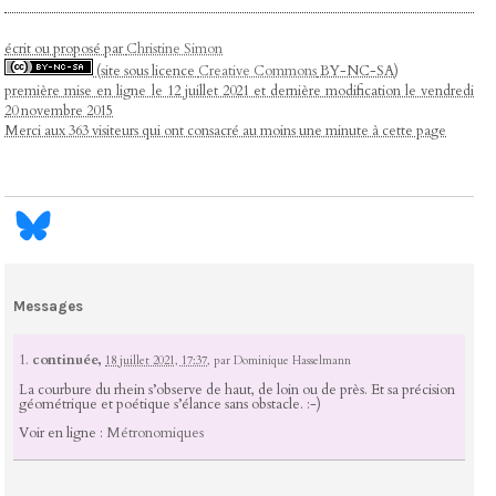
écrit ou proposé par
Christine Simon
(site sous licence
Creative Commons
BY-NC-SA)
première mise en ligne le 12 juillet 2021 et dernière modification le vendredi
20 novembre 2015
Merci aux 363 visiteurs qui ont consacré au moins une minute à cette page
Messages
1.
continuée,
18 juillet 2021, 17:37
,
par
Dominique Hasselmann
La courbure du rhein s’observe de haut, de loin ou de près. Et sa précision
géométrique et poétique s’élance sans obstacle. :-)
Voir en ligne :
Métronomiques