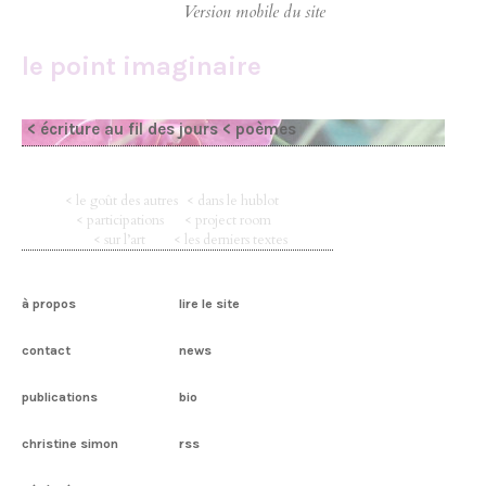
le point imaginaire
< écriture au fil des jours
< poèmes
< le goût des autres
< dans le hublot
< participations
< project room
< sur l’art
< les derniers textes
à propos
lire le site
contact
news
publications
bio
christine simon
rss