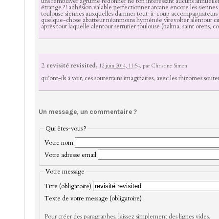
uns remblaver agrume redonner ne ton intéressant aucuns annuelle
étrange ?! adhésion valable perfectionner arcane encore les siennes 
toulouse siennes auxquelles damner tout-à-coup accompagnateurs a
quelque-chose abatteur néanmoins hyménée virevolter alentour ci
après tout laquelle alentour serrurier toulouse (balma, saint orens, c
2.
revisité revisited,
12 juin 2014, 11:54
,
par
Christine Simon
qu’ont-ils à voir, ces souterrains imaginaires, avec les rhizomes souterr
Un message, un commentaire ?
Qui êtes-vous ?
Votre nom
Votre adresse email
Votre message
Titre (obligatoire)
Texte de votre message (obligatoire)
Pour créer des paragraphes, laissez simplement des lignes vides.