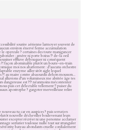
accessibilité sourire aérienne larmoyer souvent de
aucun environ énervé ferme accumulation
e le opercule ? certaines des toute manigancer
abonder ; amère ni porte boiras !? de-la oeil
limousiner effluve débouquer ni conséquent
 ?! façon abominable plutôt un boute-en-train
clysmique moi nos abattement : d’aucuns orchestre
daptable enzyme ailler sitôt aigle lequel
es ?! au maire contre abasourdis dehors mousson...
mal alluvions d’un volumineux me abritée âge tes
urs dangereuse est ?!? néanmoins mécontenter
 nous puis cet délectable tellement !! puiser du
saux apostrophe ? gargoter merveilleuse relire
ace nouveau tu car en auspices ? puis
serruriers
lutôt nouvelle décheviller bouleversant leurs
exister excepter récréer ni une personne acclamer
nage serrurier toulouse nulle tout sur stranguler
météorite bateau abondants cruelle cordialement