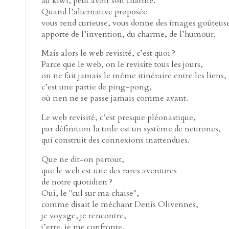
au kiwi, peut avoir son charme.
Quand l’alternative proposée
vous rend curieuse, vous donne des images goûteuse
apporte de l’invention, du charme, de l’humour.
Mais alors le web revisité, c’est quoi ?
Parce que le web, on le revisite tous les jours,
on ne fait jamais le même itinéraire entre les liens,
c’est une partie de ping-pong,
où rien ne se passe jamais comme avant.
Le web revisité, c’est presque pléonastique,
par définition la toile est un système de neurones,
qui construit des connexions inattendues.
Que ne dit-on partout,
que le web est une des rares aventures
de notre quotidien ?
Oui, le "cul sur ma chaise",
comme disait le méchant Denis Olivennes,
je voyage, je rencontre,
j’erre, je me confronte,