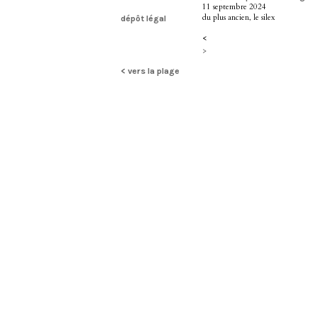
11 septembre 2024
du plus ancien, le silex
dépôt légal
<
>
< vers la plage