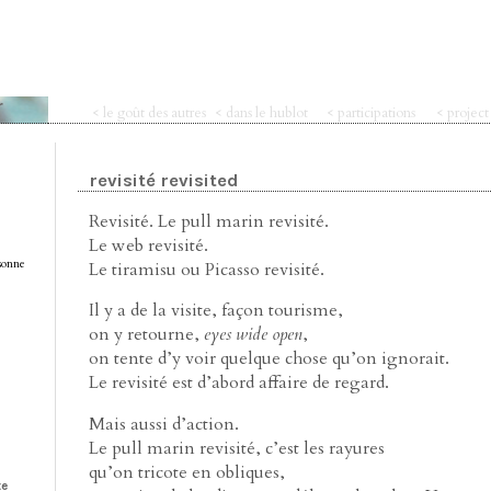
r
< le goût des autres
< dans le hublot
< participations
< projec
revisité revisited
Revisité. Le pull marin revisité.
Le web revisité.
rsonne
Le tiramisu ou Picasso revisité.
Il y a de la visite, façon tourisme,
on y retourne,
eyes wide open
,
on tente d’y voir quelque chose qu’on ignorait.
Le revisité est d’abord affaire de regard.
Mais aussi d’action.
Le pull marin revisité, c’est les rayures
qu’on tricote en obliques,
te