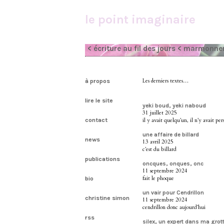
le point imaginaire
< écriture au fil des jours
< marmonne
à propos
Les derniers textes…
lire le site
yeki boud, yeki naboud
31 juillet 2025
contact
il y avait quelqu’un, il n’y avait pe
une affaire de billard
news
13 avril 2025
c’est du billard
publications
oncques, onques, onc
11 septembre 2024
fait le phoque
bio
un vair pour Cendrillon
christine simon
11 septembre 2024
cendrillon donc aujourd’hui
rss
silex, un expert dans ma grot