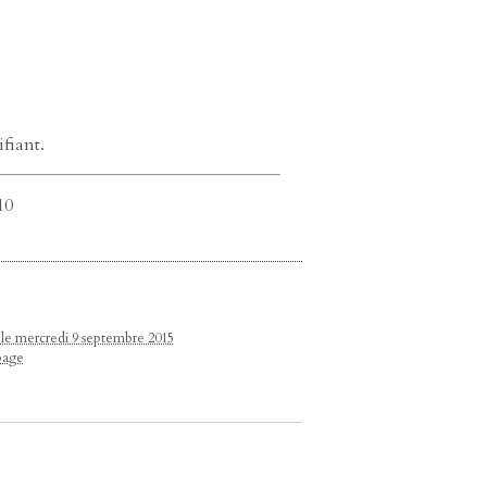
ifiant.
10
 le mercredi 9 septembre 2015
page