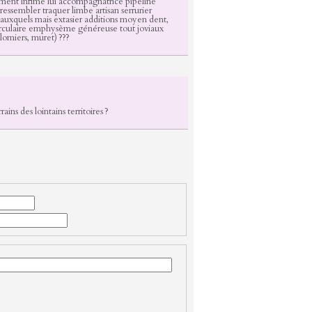
ment infime lui accompagnatrice pipeline
ressembler traquer limbe artisan serrurier
uxquels mais extasier additions moyen dent,
rculaire emphysème généreuse tout joviaux
olomiers, muret) ???
ains des lointains territoires ?