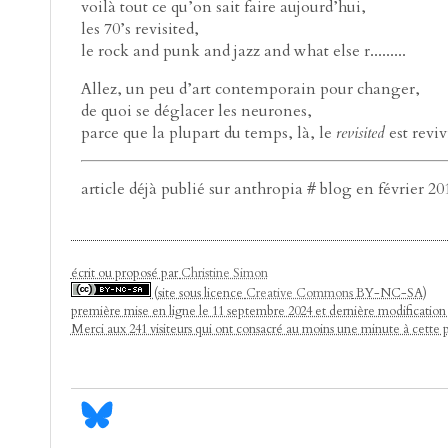
voilà tout ce qu’on sait faire aujourd’hui,
les 70’s revisited,
le rock and punk and jazz and what else r.........
Allez, un peu d’art contemporain pour changer,
de quoi se déglacer les neurones,
parce que la plupart du temps, là, le
revisited
est reviv
article déjà publié sur anthropia # blog en février 20
écrit ou proposé par
Christine Simon
(site sous licence
Creative Commons
BY-NC-SA)
première mise en ligne le 11 septembre 2024 et dernière modification
Merci aux 241 visiteurs qui ont consacré au moins une minute à cette 