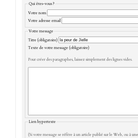
Qui êtes-vous ?
Votre nom
Votre adresse email
Votre message
Titre (obligatoire)
Texte de votre message (obligatoire)
Pour créer des paragraphes, laissez simplement des lignes vides.
Lien hypertexte
(Si votre message se réfère à un article publié sur le Web, ou à une