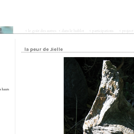
s
< le goût des autres
< dans le hublot
< participations
< projec
la peur de Jielle
s hauts