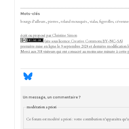
Mots-clés
bourgs d’ailleurs
,
pierres
,
roland mousquès
,
vialas, figerolles, cévenne
écrit ou proposé par
Christine Simon
(site sous licence
Creative Commons
BY-NC-SA)
première mise en ligne le 9 septembre 2024 et dernière modification 
Merci aux 318 visiteurs qui ont consacré au moins une minute à cette 
Un message, un commentaire ?
modération a priori
Ce forum est modéré a priori : votre contribution n’apparaîtra qu’ap