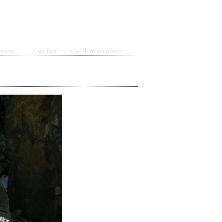
t room
< sur l’art
< les derniers textes