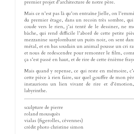
premier projet d’architecture de notre père.
Mais ce n’est pas là qu’on entraîne Jielle, on l’emmèn
du premier étage, dans un recoin très sombre, qui
coude vers le rien, j’ai tenté de le dessiner, ne m
bâche, qui rend difficile l’abord de cette petite p
mezzanine surplombant un puits noir, on sent dan
métal, et en bas soudain un animal pousse un cri rau
et nous de redescendre pour remonter le film, com
ça s’est passé en haut, et de rire de cette énième fraye
Mais quand y repense, ce qui reste en mémoire, c’es
cette pièce à rien faire, sur quel gouffre de mon p
instaurions un lien vivant de rire et d’émotion,
labyrinthe.
sculpture de pierre
roland mousquès
vialas (figerolles, cévennes)
crédit photo christine simon