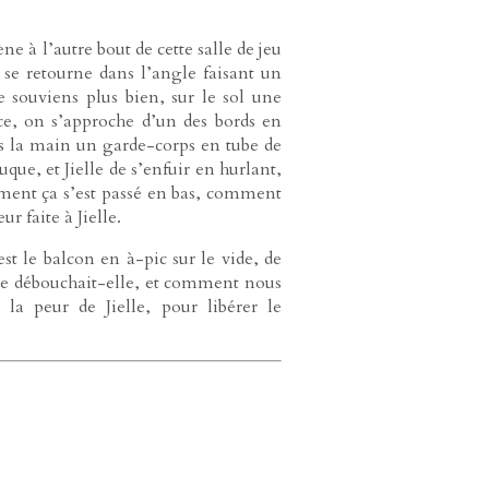
e à l’autre bout de cette salle de jeu
 se retourne dans l’angle faisant un
e souviens plus bien, sur le sol une
ièce, on s’approche d’un des bords en
s la main un garde-corps en tube de
que, et Jielle de s’enfuir en hurlant,
ment ça s’est passé en bas, comment
ur faite à Jielle.
t le balcon en à-pic sur le vide, de
ère débouchait-elle, et comment nous
 la peur de Jielle, pour libérer le