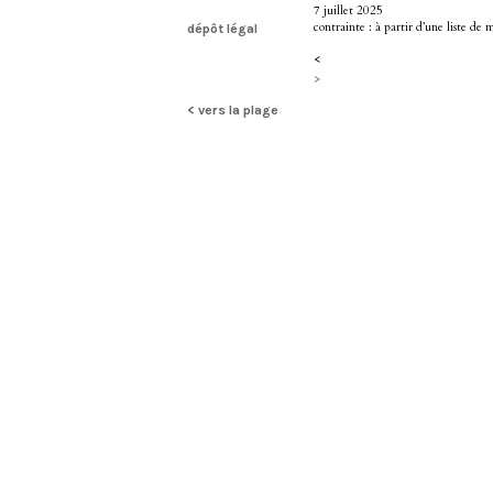
7 juillet 2025
contrainte : à partir d’une liste de 
dépôt légal
<
>
< vers la plage