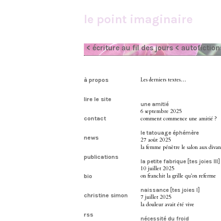
le point imaginaire
< écriture au fil des jours
< autofiction
à propos
Les derniers textes…
lire le site
une amitié
6 septembre 2025
contact
comment commence une amitié ?
le tatouage éphémère
news
27 août 2025
la femme pénètre le salon aux divan
publications
la petite fabrique [tes joies III]
10 juillet 2025
on franchit la grille qu’on referme
bio
naissance [tes joies I]
christine simon
7 juillet 2025
la douleur avait été vive
rss
nécessité du froid