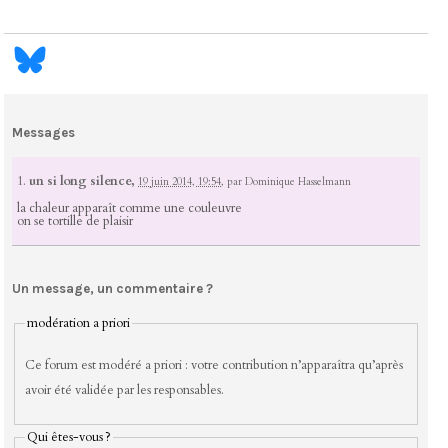
Messages
1.
un si long silence,
19 juin 2014, 19:54
,
par
Dominique Hasselmann
la chaleur apparaît comme une couleuvre
on se tortille de plaisir
Un message, un commentaire ?
modération a priori
Ce forum est modéré a priori : votre contribution n’apparaîtra qu’après
avoir été validée par les responsables.
Qui êtes-vous ?