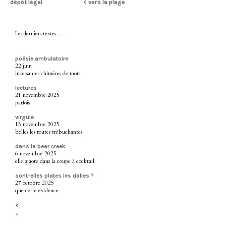
dépôt légal
< vers la plage
Les derniers textes…
poésie ambulatoire
22 juin
incessantes chimères de mots
lectures
21 novembre 2025
parfois
virgule
13 novembre 2025
belles les routes trébuchantes
dans la bear creek
6 novembre 2025
elle gigote dans la coupe à cocktail
sont-elles plates les dalles ?
27 octobre 2025
que cette évidence
<
>