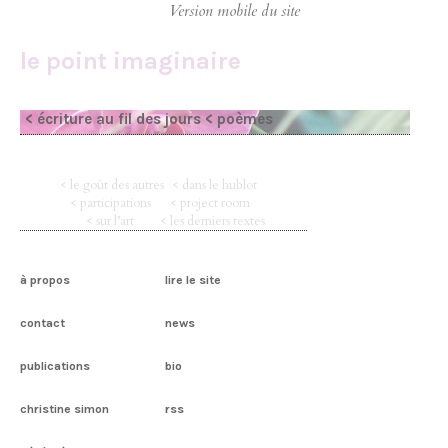
le point imaginaire
< écriture au fil des jours
< poèmes
< le goût des autres
< dans le hublot
< participations
< project room
< sur l’art
< les derniers textes
à propos
lire le site
contact
news
publications
bio
christine simon
rss