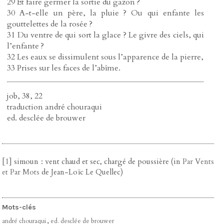
29 Et faire germer la sortie du gazon ?
30 A-t-elle un père, la pluie ? Ou qui enfante les
gouttelettes de la rosée ?
31 Du ventre de qui sort la glace ? Le givre des ciels, qui
l’enfante ?
32 Les eaux se dissimulent sous l’apparence de la pierre,
33 Prises sur les faces de l’abîme.
job, 38, 22
traduction andré chouraqui
ed. desclée de brouwer
[
1
]
simoun : vent chaud et sec, chargé de poussière (in
Par Vents
et Par Mots
de Jean-Loïc Le Quellec)
Mots-clés
andré chouraqui
,
ed. desclée de brouwer