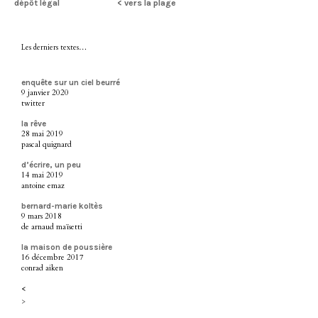
dépôt légal
< vers la plage
Les derniers textes…
enquête sur un ciel beurré
9 janvier 2020
twitter
la rêve
28 mai 2019
pascal quignard
d’écrire, un peu
14 mai 2019
antoine emaz
bernard-marie koltès
9 mars 2018
de arnaud maïsetti
la maison de poussière
16 décembre 2017
conrad aiken
<
>