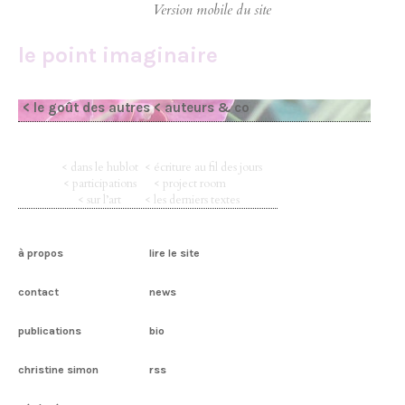
le point imaginaire
< le goût des autres
< auteurs & co
< dans le hublot
< écriture au fil des jours
< participations
< project room
< sur l’art
< les derniers textes
à propos
lire le site
contact
news
publications
bio
christine simon
rss