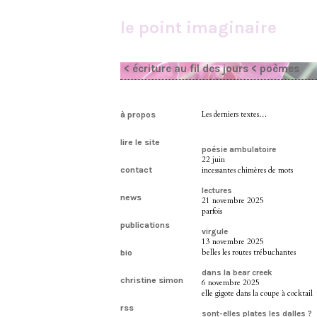
le point imaginaire
< écriture au fil des jours
< poèmes
à propos
Les derniers textes…
lire le site
poésie ambulatoire
22 juin
contact
incessantes chimères de mots
lectures
news
21 novembre 2025
parfois
publications
virgule
13 novembre 2025
belles les routes trébuchantes
bio
dans la bear creek
christine simon
6 novembre 2025
elle gigote dans la coupe à cocktail
rss
sont-elles plates les dalles ?