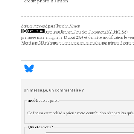
crédit photo n.simon
écrit ou proposé par
Christine Simon
(site sous licence
Creative Commons
BY-NC-SA)
première mise en ligne le 13 août 2024 et dernière modification le v
Merci aux 253 visiteurs qui ont consacré au moins une minute à cette 
Un message, un commentaire ?
modération a priori
Ce forum est modéré a priori : votre contribution n’apparaîtra qu’ap
Qui êtes-vous ?