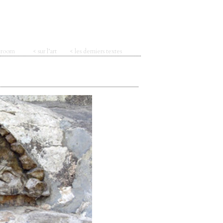
t room
< sur l’art
< les derniers textes