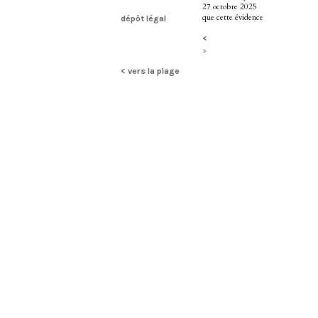
27 octobre 2025
que cette évidence
dépôt légal
<
>
< vers la plage