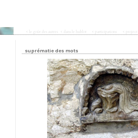
< le goût des autres
< dans le hublot
< participations
< projec
suprématie des mots