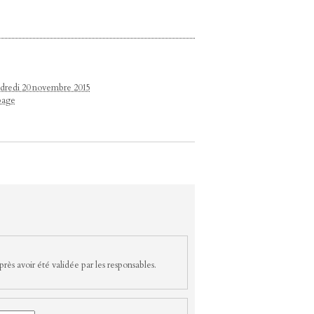
endredi 20 novembre 2015
page
rès avoir été validée par les responsables.