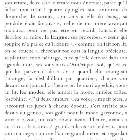
son retard, de ce que le retard nous énervait, parce qu’il
fallait tout tirer à quatre épingles, son uniforme du
dimanche,
le temps
, son sens à elle du
timing
, sa
pendule était fantaisiste, celle de ma mère avançait
toujours, pour ne pas être en retard, louchait-elle
derrière sa mère,
la langue
, ses proverbes, « cœur qui
soupire n’a pas ce qu’il désire », « comme on fait son lit,
on se couche », cherchait toujours la langue précieuse,
se plantait, mon héritage, et ce qu’elle écrivait dans son
agenda noir, ses souvenirs d’Amérique,
soi
, qu’est-ce
qui lui parvenait de « soi » quand elle mangeait
l’orange, la déshabillant par quartiers, chaque soir
devant son journal à l’heure où le mari appelait, viens
au lit,
les modes
, elle aimait la mode, années folles,
Joséphine, « J’ai deux amours », sa voix grimpait bien, a
raccourci ses jupes à chaque époque, s’est arrêtée au-
dessus du genou, son goût pour la mode garçonne, a
suivi à zazou, un côté Bowie avant l’heure, avait eu
aussi ces chaussures à grands rubans sur le dessus pour
son mariage, comme l’autre grand-mère, et regardait