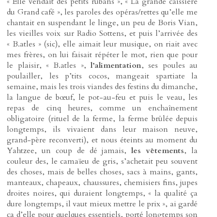
« Elle vendait des petits rubans », « La grande caissière
du Grand café », les paroles des opéras/rettes qu’elle me
chantait en suspendant le linge, un peu de Boris Vian,
les vieilles voix sur Radio Sottens, et puis l’arrivée des
« B.atles » (sic), elle aimait leur musique, on riait avec
mes frères, on lui faisait répéter le mot, rien que pour
le plaisir, « B.atles »,
l’alimentation
, ses poules au
poulailler, les p’tits cocos, mangeait spartiate la
semaine, mais les trois viandes des festins du dimanche,
la langue de bœuf, le pot-au-feu et puis le veau, les
repas de cinq heures, comme un enchaînement
obligatoire (rituel de la ferme, la ferme brûlée depuis
longtemps, ils vivaient dans leur maison neuve,
grand-père reconverti), et nous éteints au moment du
Yahtzee, un coup de dé jamais,
les vêtements
, la
couleur des, le camaïeu de gris, s’achetait peu souvent
des choses, mais de belles choses, sacs à mains, gants,
manteaux, chapeaux, chaussures, chemisiers fins, jupes
droites noires, qui duraient longtemps, « la qualité ça
dure longtemps, il vaut mieux mettre le prix », ai gardé
ça d’elle pour quelques essentiels, porté longtemps son