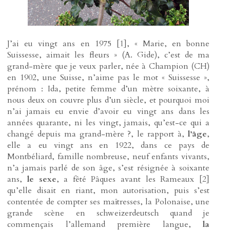
J’ai eu vingt ans en 1975
[
1
]
, « Marie, en bonne
Suissesse, aimait les fleurs » (A. Gide), c’est de ma
grand-mère que je veux parler, née à Champion (CH)
en 1902, une Suisse, n’aime pas le mot « Suissesse »,
prénom : Ida, petite femme d’un mètre soixante, à
nous deux on couvre plus d’un siècle, et pourquoi moi
n’ai jamais eu envie d’avoir eu vingt ans dans les
années quarante, ni les vingt, jamais, qu’est-ce qui a
changé depuis ma grand-mère ?, le rapport à,
l’âge
,
elle a eu vingt ans en 1922, dans ce pays de
Montbéliard, famille nombreuse, neuf enfants vivants,
n’a jamais parlé de son âge, s’est résignée à soixante
ans,
le sexe
, a fêté Pâques avant les Rameaux
[
2
]
qu’elle disait en riant, mon autorisation, puis s’est
contentée de compter ses maîtresses, la Polonaise, une
grande scène en schweizerdeutsch quand je
commençais l’allemand première langue,
la