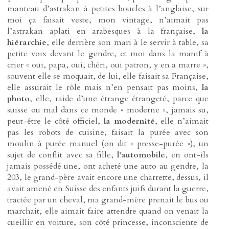
manteau d’astrakan à petites boucles à l’anglaise, sur
moi ça faisait veste, mon vintage, n’aimait pas
l’astrakan aplati en arabesques à la française,
la
hiérarchie
, elle derrière son mari à le servir à table, sa
petite voix devant le gendre, et moi dans la manif à
crier « oui, papa, oui, chéri, oui patron, y en a marre »,
souvent elle se moquait, de lui, elle faisait sa Française,
elle assurait le rôle mais n’en pensait pas moins,
la
photo
, elle, raide d’une étrange étrangeté, parce que
suisse ou mal dans ce monde « moderne », jamais su,
peut-être le côté officiel,
la modernité
, elle n’aimait
pas les robots de cuisine, faisait la purée avec son
moulin à purée manuel (on dit « presse-purée »), un
sujet de conflit avec sa fille,
l’automobile
, en ont-ils
jamais possédé une, ont acheté une auto au gendre, la
203, le grand-père avait encore une charrette, dessus, il
avait amené en Suisse des enfants juifs durant la guerre,
tractée par un cheval, ma grand-mère prenait le bus ou
marchait, elle aimait faire attendre quand on venait la
cueillir en voiture, son côté princesse, inconsciente de