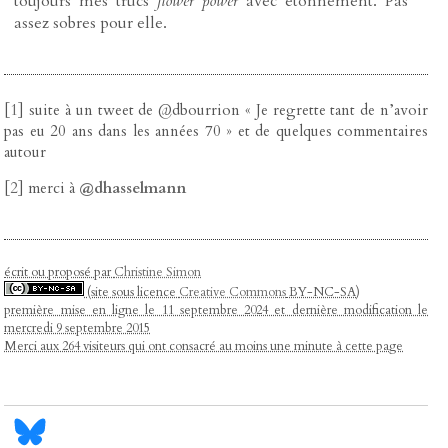
toujours mes trucs
flower power
avec étonnement. Pas
assez sobres pour elle.
[
1
]
suite à un tweet de @dbourrion « Je regrette tant de n’avoir
pas eu 20 ans dans les années 70 » et de quelques commentaires
autour
[
2
]
merci à
@dhasselmann
écrit ou proposé par
Christine Simon
(site sous licence
Creative Commons
BY-NC-SA)
première mise en ligne le 11 septembre 2024 et dernière modification le
mercredi 9 septembre 2015
Merci aux 264 visiteurs qui ont consacré au moins une minute à cette page