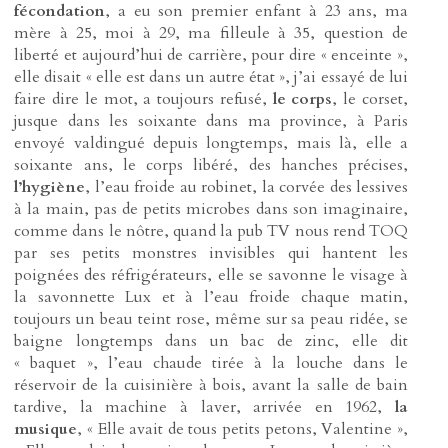
fécondation
, a eu son premier enfant à 23 ans, ma
mère à 25, moi à 29, ma filleule à 35, question de
liberté et aujourd’hui de carrière, pour dire « enceinte »,
elle disait « elle est dans un autre état », j’ai essayé de lui
faire dire le mot, a toujours refusé,
le corps
, le corset,
jusque dans les soixante dans ma province, à Paris
envoyé valdingué depuis longtemps, mais là, elle a
soixante ans, le corps libéré, des hanches précises,
l’hygiène
, l’eau froide au robinet, la corvée des lessives
à la main, pas de petits microbes dans son imaginaire,
comme dans le nôtre, quand la pub TV nous rend TOQ
par ses petits monstres invisibles qui hantent les
poignées des réfrigérateurs, elle se savonne le visage à
la savonnette Lux et à l’eau froide chaque matin,
toujours un beau teint rose, même sur sa peau ridée, se
baigne longtemps dans un bac de zinc, elle dit
« baquet », l’eau chaude tirée à la louche dans le
réservoir de la cuisinière à bois, avant la salle de bain
tardive, la machine à laver, arrivée en 1962,
la
musique
, « Elle avait de tous petits petons, Valentine »,