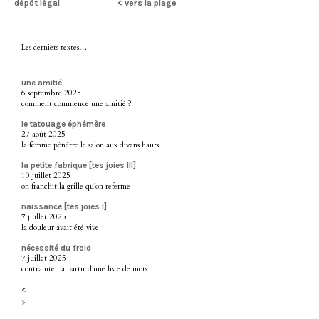
dépôt légal
< vers la plage
Les derniers textes…
une amitié
6 septembre 2025
comment commence une amitié ?
le tatouage éphémère
27 août 2025
la femme pénètre le salon aux divans hauts
la petite fabrique [tes joies III]
10 juillet 2025
on franchit la grille qu’on referme
naissance [tes joies I]
7 juillet 2025
la douleur avait été vive
nécessité du froid
7 juillet 2025
contrainte : à partir d’une liste de mots
<
>