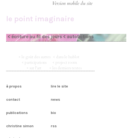
le point imaginaire
< écriture au fil des jours
< autofictions
< le goût des autres
< dans le hublot
< participations
< project room
< sur l’art
< les derniers textes
à propos
lire le site
contact
news
publications
bio
christine simon
rss