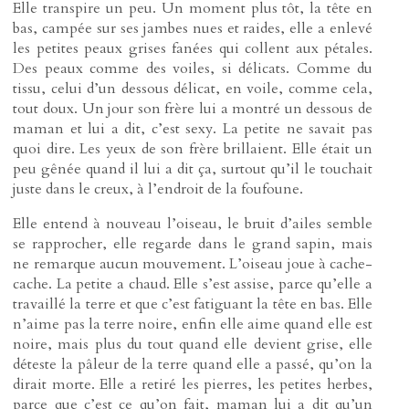
Elle transpire un peu. Un moment plus tôt, la tête en
bas, campée sur ses jambes nues et raides, elle a enlevé
les petites peaux grises fanées qui collent aux pétales.
Des peaux comme des voiles, si délicats. Comme du
tissu, celui d’un dessous délicat, en voile, comme cela,
tout doux. Un jour son frère lui a montré un dessous de
maman et lui a dit, c’est sexy. La petite ne savait pas
quoi dire. Les yeux de son frère brillaient. Elle était un
peu gênée quand il lui a dit ça, surtout qu’il le touchait
juste dans le creux, à l’endroit de la foufoune.
Elle entend à nouveau l’oiseau, le bruit d’ailes semble
se rapprocher, elle regarde dans le grand sapin, mais
ne remarque aucun mouvement. L’oiseau joue à cache-
cache. La petite a chaud. Elle s’est assise, parce qu’elle a
travaillé la terre et que c’est fatiguant la tête en bas. Elle
n’aime pas la terre noire, enfin elle aime quand elle est
noire, mais plus du tout quand elle devient grise, elle
déteste la pâleur de la terre quand elle a passé, qu’on la
dirait morte. Elle a retiré les pierres, les petites herbes,
parce que c’est ce qu’on fait, maman lui a dit qu’un