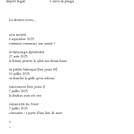
dépôt légal
< vers la plage
Les derniers textes…
une amitié
6 septembre 2025
comment commence une amitié ?
le tatouage éphémère
27 août 2025
la femme pénètre le salon aux divans hauts
la petite fabrique [tes joies III]
10 juillet 2025
on franchit la grille qu’on referme
naissance [tes joies I]
7 juillet 2025
la douleur avait été vive
nécessité du froid
7 juillet 2025
contrainte : à partir d’une liste de mots
<
>