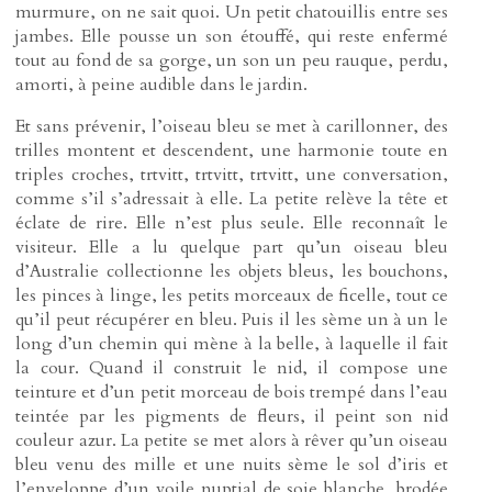
murmure, on ne sait quoi. Un petit chatouillis entre ses
jambes. Elle pousse un son étouffé, qui reste enfermé
tout au fond de sa gorge, un son un peu rauque, perdu,
amorti, à peine audible dans le jardin.
Et sans prévenir, l’oiseau bleu se met à carillonner, des
trilles montent et descendent, une harmonie toute en
triples croches, trtvitt, trtvitt, trtvitt, une conversation,
comme s’il s’adressait à elle. La petite relève la tête et
éclate de rire. Elle n’est plus seule. Elle reconnaît le
visiteur. Elle a lu quelque part qu’un oiseau bleu
d’Australie collectionne les objets bleus, les bouchons,
les pinces à linge, les petits morceaux de ficelle, tout ce
qu’il peut récupérer en bleu. Puis il les sème un à un le
long d’un chemin qui mène à la belle, à laquelle il fait
la cour. Quand il construit le nid, il compose une
teinture et d’un petit morceau de bois trempé dans l’eau
teintée par les pigments de fleurs, il peint son nid
couleur azur. La petite se met alors à rêver qu’un oiseau
bleu venu des mille et une nuits sème le sol d’iris et
l’enveloppe d’un voile nuptial de soie blanche, brodée