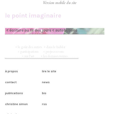
le point imaginaire
< écriture au fil des jours
< autofictions
< le goût des autres
< dans le hublot
< participations
< project room
< sur l’art
< les derniers textes
à propos
lire le site
contact
news
publications
bio
christine simon
rss