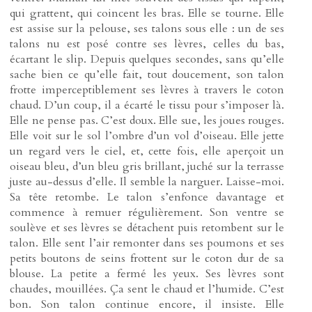
qui grattent, qui coincent les bras. Elle se tourne. Elle
est assise sur la pelouse, ses talons sous elle : un de ses
talons nu est posé contre ses lèvres, celles du bas,
écartant le slip. Depuis quelques secondes, sans qu’elle
sache bien ce qu’elle fait, tout doucement, son talon
frotte imperceptiblement ses lèvres à travers le coton
chaud. D’un coup, il a écarté le tissu pour s’imposer là.
Elle ne pense pas. C’est doux. Elle sue, les joues rouges.
Elle voit sur le sol l’ombre d’un vol d’oiseau. Elle jette
un regard vers le ciel, et, cette fois, elle aperçoit un
oiseau bleu, d’un bleu gris brillant, juché sur la terrasse
juste au-dessus d’elle. Il semble la narguer. Laisse-moi.
Sa tête retombe. Le talon s’enfonce davantage et
commence à remuer régulièrement. Son ventre se
soulève et ses lèvres se détachent puis retombent sur le
talon. Elle sent l’air remonter dans ses poumons et ses
petits boutons de seins frottent sur le coton dur de sa
blouse. La petite a fermé les yeux. Ses lèvres sont
chaudes, mouillées. Ça sent le chaud et l’humide. C’est
bon. Son talon continue encore, il insiste. Elle