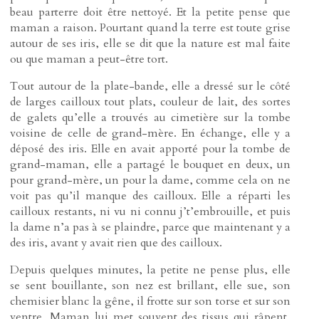
beau parterre doit être nettoyé. Et la petite pense que
maman a raison. Pourtant quand la terre est toute grise
autour de ses iris, elle se dit que la nature est mal faite
ou que maman a peut-être tort.
Tout autour de la plate-bande, elle a dressé sur le côté
de larges cailloux tout plats, couleur de lait, des sortes
de galets qu’elle a trouvés au cimetière sur la tombe
voisine de celle de grand-mère. En échange, elle y a
déposé des iris. Elle en avait apporté pour la tombe de
grand-maman, elle a partagé le bouquet en deux, un
pour grand-mère, un pour la dame, comme cela on ne
voit pas qu’il manque des cailloux. Elle a réparti les
cailloux restants, ni vu ni connu j’t’embrouille, et puis
la dame n’a pas à se plaindre, parce que maintenant y a
des iris, avant y avait rien que des cailloux.
Depuis quelques minutes, la petite ne pense plus, elle
se sent bouillante, son nez est brillant, elle sue, son
chemisier blanc la gêne, il frotte sur son torse et sur son
ventre. Maman lui met souvent des tissus qui râpent,