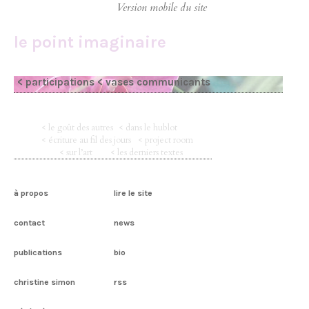
le point imaginaire
< participations
< vases communicants
< le goût des autres
< dans le hublot
< écriture au fil des jours
< project room
< sur l’art
< les derniers textes
à propos
lire le site
contact
news
publications
bio
christine simon
rss