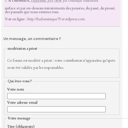
1.
A l’interface,
5 septembre 2014, 08:58
,
par
Dominique Hasselmann
surface et par en-dessous miroitements des pensées, du passé, du pressé,
des passants que nous sommes tous.
Voir en ligne :
http://hadominique75.wordpress.com
Un message, un commentaire ?
modération a priori
Ce forum est modéré a priori : votre contribution n’apparaîtra qu’après
avoir été validée par les responsables.
Qui êtes-vous ?
Votre nom
Votre adresse email
Votre message
Titre (obligatoire)