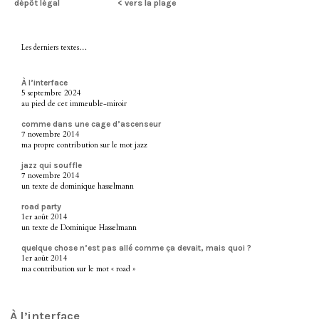
dépôt légal
< vers la plage
Les derniers textes…
À l’interface
5 septembre 2024
au pied de cet immeuble-miroir
comme dans une cage d’ascenseur
7 novembre 2014
ma propre contribution sur le mot jazz
jazz qui souffle
7 novembre 2014
un texte de dominique hasselmann
road party
1er août 2014
un texte de Dominique Hasselmann
quelque chose n’est pas allé comme ça devait, mais quoi ?
1er août 2014
ma contribution sur le mot « road »
À l’interface