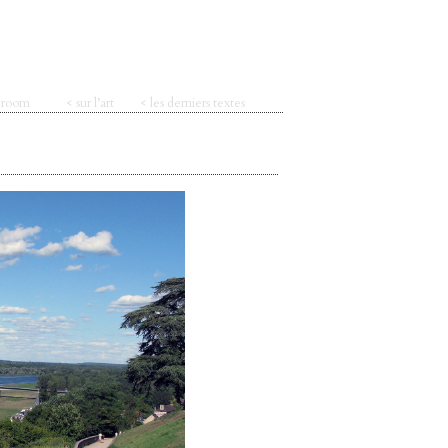
t room
< sur l’art
< les derniers textes