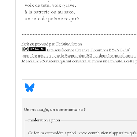
voix de tête, voix grave,
à la batterie ou au saxo,
un solo de poème respiré
écrit ou proposé par
Christine Simon
(site sous licence
Creative Commons
BY-NC-SA)
première mise en ligne le 9 septembre 2024 et dernière modification
Merci aux 269 visiteurs qui ont consacré au moins une minute à cette 
Un message, un commentaire ?
modération a priori
Ce forum est modéré a priori : votre contribution n’apparaîtra qu’ap