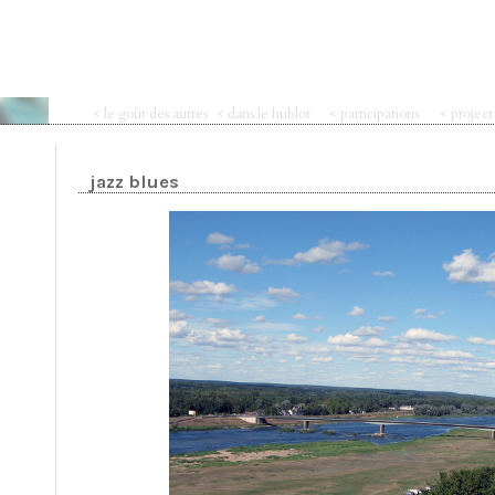
< le goût des autres
< dans le hublot
< participations
< projec
jazz blues