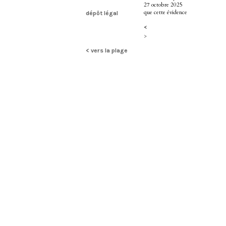
27 octobre 2025
que cette évidence
dépôt légal
<
>
< vers la plage