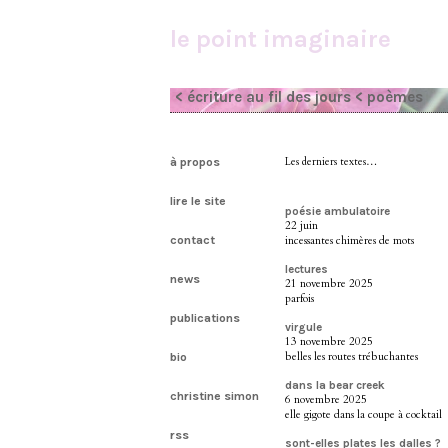
le point imaginaire
< écriture au fil des jours
< poèmes
à propos
Les derniers textes…
lire le site
poésie ambulatoire
22 juin
contact
incessantes chimères de mots
lectures
news
21 novembre 2025
parfois
publications
virgule
13 novembre 2025
belles les routes trébuchantes
bio
dans la bear creek
christine simon
6 novembre 2025
elle gigote dans la coupe à cocktail
rss
sont-elles plates les dalles ?