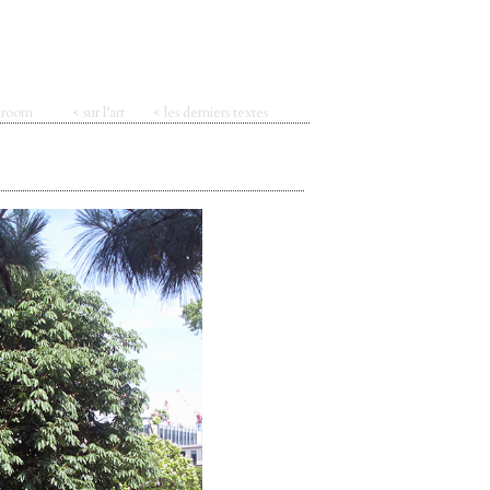
t room
< sur l’art
< les derniers textes