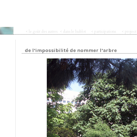
< le goût des autres
< dans le hublot
< participations
< projec
de l’impossibilité de nommer l’arbre