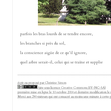
parfois les bras lourds de se tendre encore,
les branches si près du sol,
la conscience aigüe de ce qu’il ignore,
quel arbre serait-il, celui qui se traîne et supplie
écrit ou proposé par
Christine Simon
(site sous licence
Creative Commons
BY-NC-SA)
première mise en ligne le 10 octobre 2014 et dernière modification le
Merci aux 290 visiteurs qui ont consacré au moins une minute à cette 