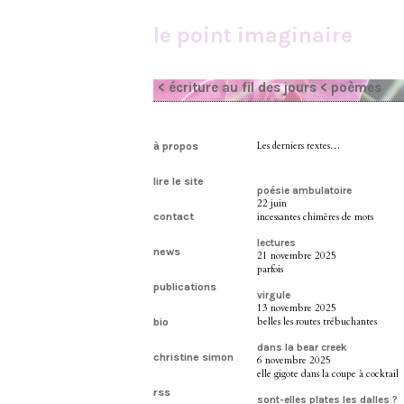
le point imaginaire
< écriture au fil des jours
< poèmes
à propos
Les derniers textes…
lire le site
poésie ambulatoire
22 juin
contact
incessantes chimères de mots
lectures
news
21 novembre 2025
parfois
publications
virgule
13 novembre 2025
belles les routes trébuchantes
bio
dans la bear creek
christine simon
6 novembre 2025
elle gigote dans la coupe à cocktail
rss
sont-elles plates les dalles ?