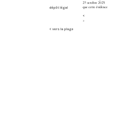
27 octobre 2025
que cette évidence
dépôt légal
<
>
< vers la plage