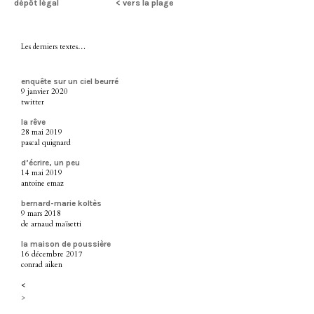
dépôt légal
< vers la plage
Les derniers textes…
enquête sur un ciel beurré
9 janvier 2020
twitter
la rêve
28 mai 2019
pascal quignard
d’écrire, un peu
14 mai 2019
antoine emaz
bernard-marie koltès
9 mars 2018
de arnaud maïsetti
la maison de poussière
16 décembre 2017
conrad aiken
<
>