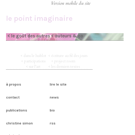
le point imaginaire
< le goût des autres
< auteurs & co
< dans le hublot
< écriture au fil des jours
< participations
< project room
< sur l’art
< les derniers textes
à propos
lire le site
contact
news
publications
bio
christine simon
rss