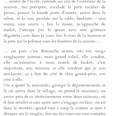
… rentre de l’école, entends ses cris de l’extérieur de la
maison, me précipite, escalade le petit escalier de
pierre, pousse la lourde porte d’entrée, arrive dans le
salon, et la vois perchée sur la table, hurlante, « une
souris, une souris », fais la moue, m’approche du
mulot, l’attrape par la queue avec une grimace
dégoûtée, sors dans la cour, fais le tour de la maison et
le jette sur la pelouse sous les fenêtres de la cuisine …
… on part, c’est dimanche matin, très tôt, neige
verglaçante partout, mais grand soleil, elle conduit,
elle m’emmène à mon match de basket, c’est
important, suis minime et elle voudrait que je sois
surclassée, ça a lieu du côté de chez grand-père, son
côté à elle.
On a quitté la nationale, grimpé la départementale et
là on arrive dans le village, on prend le raccourci, on
arrive près de ce rétrécissement entre deux maisons, où
il faut reculer si une autre auto s’engage en face, on est
dans la montée, quand tout à coup la voiture se met à
déraper sur le verglas, fait sur les roues un tour complet