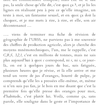
pas, la seule chose qu’elle dit, c’est quoi ça ?, et je lis les
lignes en réalisant peu à peu ce qu’elle imagine, un
texte à moi, un fantasme sexuel, et en quoi ça doit la
choquer, et je me mets à rire, à rire, et elle, son air
décontenancé …
…. viens de terminer ma fiche de révision de
géographie de l’URSS, ne parviens pas à me souvenir
des chiffres de production agricole, alors je cherche des
moyens mnémotechniques, l’un, me le rappelle, c’est
C,R,S, 3,2,1,
c’est en millions de tonnes, mais ne sais
plus aujourd’hui à quoi
c
correspond, ni
r
, ni
s
, ce jour-
là, on est à quelques jours du bac, suis fatiguée,
plusieurs heures que je révise, et là elle arrive et me
tend un verre de jus d’oranges, bourré de pulpe, je
comprends qu’elle les a pressées elle-même, et, même
si n’en suis pas fan, je le bois en me disant que c’est la
première fois qu’elle presse des oranges pour moi,
d’habitude, c’est plutôt lui. Voilà, comme ça, sans
parole, elle souligne dans le geste et l’importance de