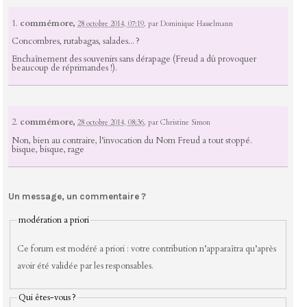
1.
commémore,
28 octobre 2014, 07:19
,
par
Dominique Hasselmann
Concombres, rutabagas, salades... ?
Enchaînement des souvenirs sans dérapage (Freud a dû provoquer
beaucoup de réprimandes !).
2.
commémore,
28 octobre 2014, 08:36
,
par
Christine Simon
Non, bien au contraire, l’invocation du Nom Freud a tout stoppé.
bisque, bisque, rage
Un message, un commentaire ?
modération a priori
Ce forum est modéré a priori : votre contribution n’apparaîtra qu’après
avoir été validée par les responsables.
Qui êtes-vous ?