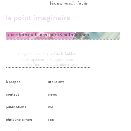
le point imaginaire
< écriture au fil des jours
< autofictions
< le goût des autres
< dans le hublot
< participations
< project room
< sur l’art
< les derniers textes
à propos
lire le site
contact
news
publications
bio
christine simon
rss