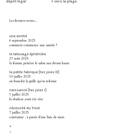
dépôt légal
< vers la plage
Les derniers textes…
une amitié
6 septembre 2025
comment commence une amitié ?
le tatouage éphémère
27 août 2025
la femme pénètre le salon aux divans hauts
la petite fabrique [tes joies III]
10 juillet 2025
on franchit la grille qu’on referme
naissance [tes joies I]
7 juillet 2025
la douleur avait été vive
nécessité du froid
7 juillet 2025
contrainte : à partir d’une liste de mots
<
>