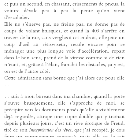
et puis un second, en chassant, crissements de pneus, la
voiture dévale peu à peu la pente qu’on vient
d’escalader.
Elle ne s’énerve pas, ne freine pas, ne donne pas de
coups de volant brusques, et quand la 403 s’arrête en
travers de la rue, sans verglas à cet endroit, elle jette un
coup d’œil au rétroviseur, recule encore pour se
ménager une plus longue voie d’accélération, repart
dans le bon sens, prend de la vitesse comme si de rien
n’était, et, grâce à l’élan, franchit les obstacles, ça y est,
on est de l’autre côté.
Cette admiration sans borne que j’ai alors eue pour elle
…
… suis à mon bureau dans ma chambre, quand la porte
s’ouvre brusquement, elle s’approche de moi, se
précipite vers les documents posés qu’elle a visiblement
déjà regardés, attrape une copie double qui y traînait
depuis plusieurs jours, c’est un rêve érotique de Freud,
tiré de son
Interprétation des rêves
, que j’ai recopié, je dois
faire un commentaire composé, mais elle ne le sait