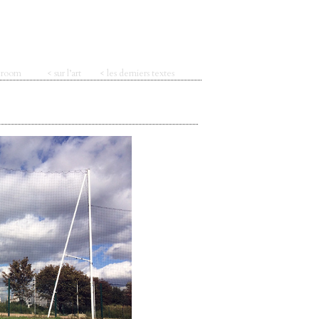
t room
< sur l’art
< les derniers textes