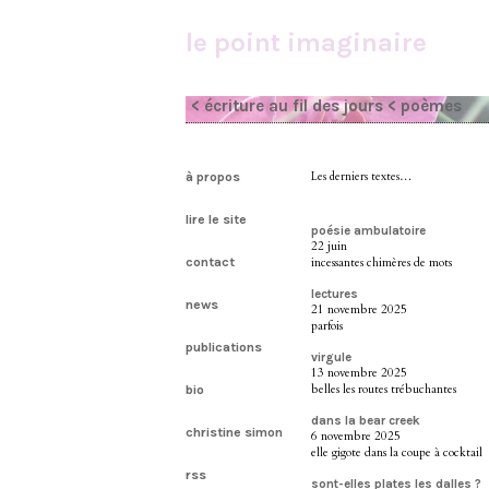
le point imaginaire
< écriture au fil des jours
< poèmes
à propos
Les derniers textes…
lire le site
poésie ambulatoire
22 juin
contact
incessantes chimères de mots
lectures
news
21 novembre 2025
parfois
publications
virgule
13 novembre 2025
belles les routes trébuchantes
bio
dans la bear creek
christine simon
6 novembre 2025
elle gigote dans la coupe à cocktail
rss
sont-elles plates les dalles ?