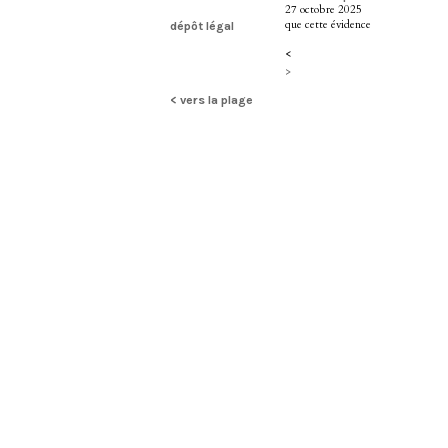
27 octobre 2025
que cette évidence
dépôt légal
<
>
< vers la plage