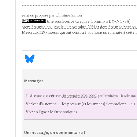
écrit ou proposé par
Christine Simon
(site sous licence
Creative Commons
BY-NC-SA)
première mise en ligne le 14 novembre 2024 et dernière modification
Merci aux 329 visiteurs qui ont consacré au moins une minute à cette 
Messages
1.
silence de vétiver,
10 novembre 2024, 09:10
,
par
Dominique Hasselmann
Vétiver d’automne… les poteaux (et les années) s’emmêlent… :-)
Voir en ligne :
Métronomiques
Un message, un commentaire ?