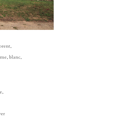
orent,
ême, blanc,
e,
ver