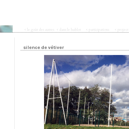
< le goût des autres
< dans le hublot
< participations
< projec
silence de vétiver