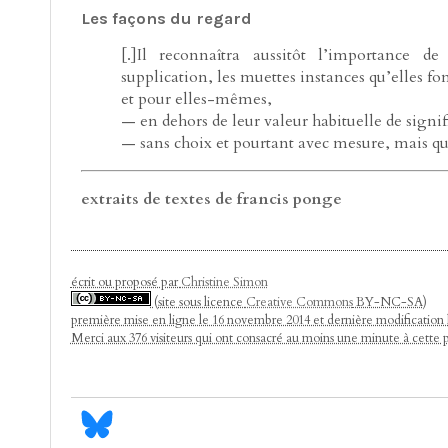
Les façons du regard
[.]Il reconnaîtra aussitôt l’importance 
supplication, les muettes instances qu’elles fon
et pour elles-mêmes,
— en dehors de leur valeur habituelle de signif
— sans choix et pourtant avec mesure, mais que
extraits de textes de francis ponge
écrit ou proposé par
Christine Simon
(site sous licence
Creative Commons
BY-NC-SA)
première mise en ligne le 16 novembre 2014 et dernière modificatio
Merci aux 376 visiteurs qui ont consacré au moins une minute à cette 