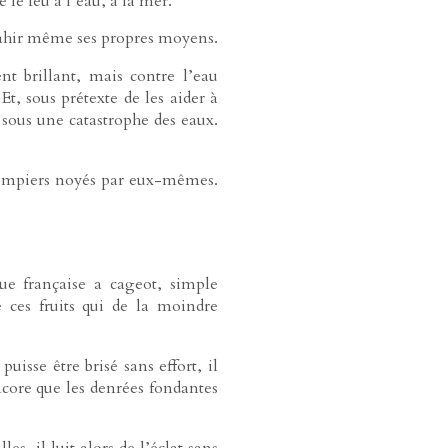
 le feu à l’eau, à la mer.
r trahir même ses propres moyens.
t brillant, mais contre l’eau
t, sous prétexte de les aider à
e sous une catastrophe des eaux.
 pompiers noyés par eux-mêmes.
e française a cageot, simple
e ces fruits qui de la moindre
isse être brisé sans effort, il
ncore que les denrées fondantes
es, il luit alors de l’éclat sans