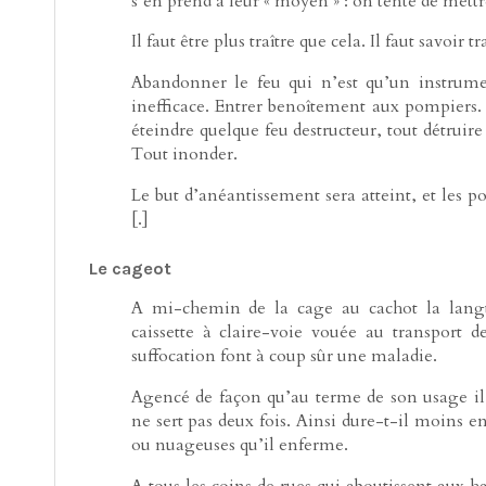
s’en prend à leur « moyen » : on tente de mettre
Il faut être plus traître que cela. Il faut savoi
Abandonner le feu qui n’est qu’un instrumen
inefficace. Entrer benoîtement aux pompiers. E
éteindre quelque feu destructeur, tout détruir
Tout inonder.
Le but d’anéantissement sera atteint, et les
[.]
Le cageot
A mi-chemin de la cage au cachot la langu
caissette à claire-voie vouée au transport d
suffocation font à coup sûr une maladie.
Agencé de façon qu’au terme de son usage il pu
ne sert pas deux fois. Ainsi dure-t-il moins e
ou nuageuses qu’il enferme.
A tous les coins de rues qui aboutissent aux hall