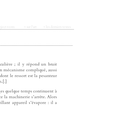
oject room
< sur l’art
< les derniers textes
culière ; il y répond un bruit
 un mécanisme compliqué, aussi
nt le ressort est la pesanteur
.[.]
ages quelque temps continuent à
te la machinerie s’arrête. Alors
rillant appareil s’évapore : il a