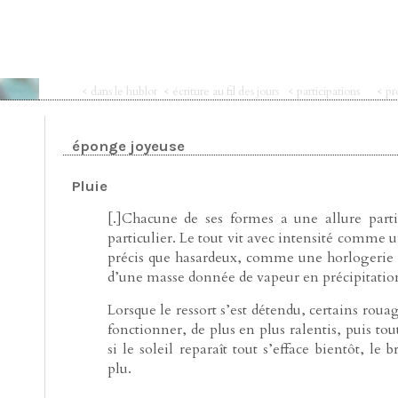
< dans le hublot
< écriture au fil des jours
< participations
< pr
éponge joyeuse
Pluie
[.]Chacune de ses formes a une allure parti
particulier. Le tout vit avec intensité comme
précis que hasardeux, comme une horlogerie do
d’une masse donnée de vapeur en précipitation
Lorsque le ressort s’est détendu, certains rou
fonctionner, de plus en plus ralentis, puis tou
si le soleil reparaît tout s’efface bientôt, le b
plu.