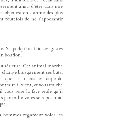
gèrement ahuri d’être dans une
cet objet est en somme des plus
t toutefois de ne s’appesantir
e. Si quelqu’un fait des gestes
un bouffon.
st sérieuse. Cet animal marche
 il change brusquement ses buts,
t que cet insecte est dupe du
ontraire il vient, et vous touche
l vous pose la face seule qu’il
ts par mille voies se reposer au
que.
es hommes regardent voler les