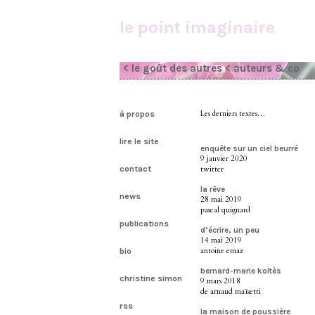
le point imaginaire
< le goût des autres
< auteurs & co
à propos
Les derniers textes…
lire le site
enquête sur un ciel beurré
9 janvier 2020
contact
twitter
la rêve
news
28 mai 2019
pascal quignard
publications
d’écrire, un peu
14 mai 2019
antoine emaz
bio
bernard-marie koltès
christine simon
9 mars 2018
de arnaud maïsetti
rss
la maison de poussière