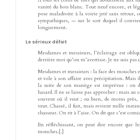
vanité du bois blanc. Tout neuf encore, et lé
pose maladroite à la voirie jeté sans retour, 
sympathiques, — sur le sort duquel il convien
longuement.
Le sérieux défait
Mesdames et messieurs, l’éclairage est obliqu
derrière moi qu’on m’avertisse. Je ne suis pas 
Mesdames et messieurs : la face des mouches e
et vole à son affaire avec précipitation. Mais
la suite de son manège est imprévue : on di
hasard. Il ne se laisse pas approcher : mais au c
souvent où il veut ; ou bien, de moins près, i
veut. Chassé, il fuit, mais revient mille instan
chasseur. On rit à l’aise. On dit que c’est comi
En réfléchissant, on peut dire encore que l
mouches.[.]