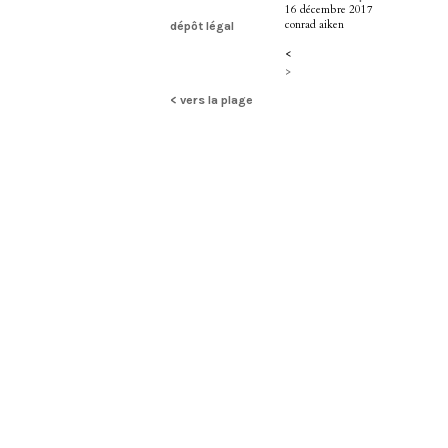
16 décembre 2017
conrad aiken
dépôt légal
<
>
< vers la plage