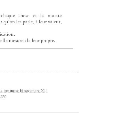
de chaque chose et la muette
t qu’on les parle, à leur valeur,
ication,
lle mesure : la leur propre.
n le dimanche 16 novembre 2014
page