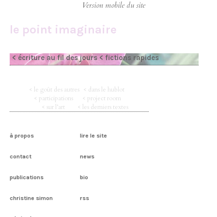
le point imaginaire
< écriture au fil des jours
< fictions rapides
< le goût des autres
< dans le hublot
< participations
< project room
< sur l’art
< les derniers textes
à propos
lire le site
contact
news
publications
bio
christine simon
rss