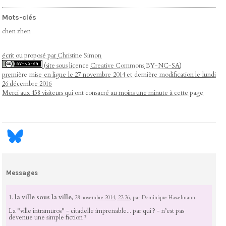
Mots-clés
chen zhen
écrit ou proposé par
Christine Simon
(site sous licence
Creative Commons
BY-NC-SA)
première mise en ligne le 27 novembre 2014 et dernière modification le lundi
26 décembre 2016
Merci aux 458 visiteurs qui ont consacré au moins une minute à cette page
Messages
1.
la ville sous la ville,
28 novembre 2014, 22:26
,
par
Dominique Hasselmann
La "ville intramuros" - citadelle imprenable... par qui ? - n’est pas
devenue une simple fiction ?