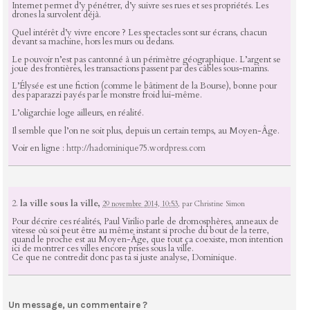
Internet permet d’y pénétrer, d’y suivre ses rues et ses propriétés. Les
drones la survolent déjà.
Quel intérêt d’y vivre encore ? Les spectacles sont sur écrans, chacun
devant sa machine, hors les murs ou dedans.
Le pouvoir n’est pas cantonné à un périmètre géographique. L’argent se
joue des frontières, les transactions passent par des câbles sous-marins.
L’Élysée est une fiction (comme le bâtiment de la Bourse), bonne pour
des paparazzi payés par le monstre froid lui-même.
L’oligarchie loge ailleurs, en réalité.
Il semble que l’on ne soit plus, depuis un certain temps, au Moyen-Âge.
Voir en ligne :
http://hadominique75.wordpress.com
2.
la ville sous la ville,
29 novembre 2014, 10:53
,
par
Christine Simon
Pour décrire ces réalités, Paul Virilio parle de dromosphères, anneaux de
vitesse où soi peut être au même instant si proche du bout de la terre,
quand le proche est au Moyen-Âge, que tout ça coexiste, mon intention
ici de montrer ces villes encore prises sous la ville.
Ce que ne contredit donc pas ta si juste analyse, Dominique.
Un message, un commentaire ?