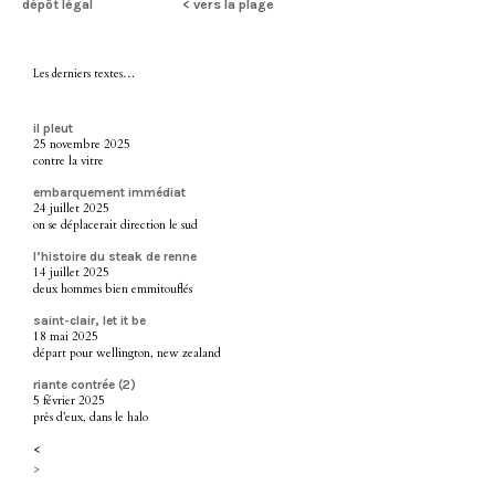
dépôt légal
< vers la plage
Les derniers textes…
il pleut
25 novembre 2025
contre la vitre
embarquement immédiat
24 juillet 2025
on se déplacerait direction le sud
l’histoire du steak de renne
14 juillet 2025
deux hommes bien emmitouflés
saint-clair, let it be
18 mai 2025
départ pour wellington, new zealand
riante contrée (2)
5 février 2025
près d’eux, dans le halo
<
>