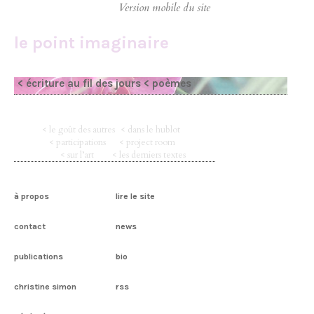
le point imaginaire
< écriture au fil des jours
< poèmes
< le goût des autres
< dans le hublot
< participations
< project room
< sur l’art
< les derniers textes
à propos
lire le site
contact
news
publications
bio
christine simon
rss