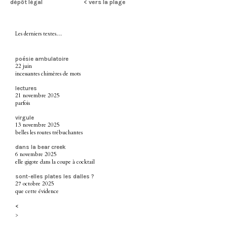
dépôt légal
< vers la plage
Les derniers textes…
poésie ambulatoire
22 juin
incessantes chimères de mots
lectures
21 novembre 2025
parfois
virgule
13 novembre 2025
belles les routes trébuchantes
dans la bear creek
6 novembre 2025
elle gigote dans la coupe à cocktail
sont-elles plates les dalles ?
27 octobre 2025
que cette évidence
<
>