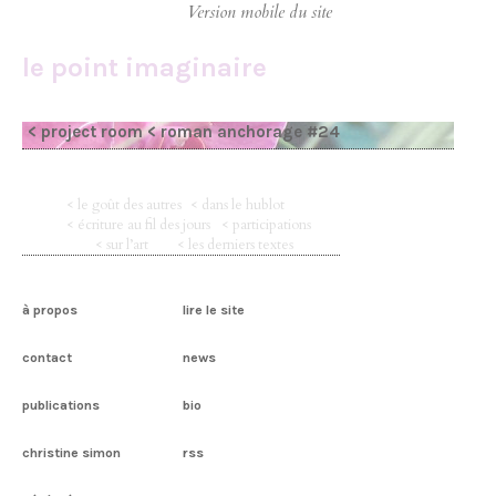
le point imaginaire
< project room
< roman anchorage #24
< le goût des autres
< dans le hublot
< écriture au fil des jours
< participations
< sur l’art
< les derniers textes
à propos
lire le site
contact
news
publications
bio
christine simon
rss