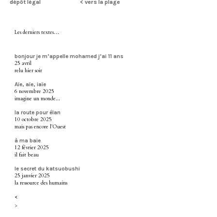
dépôt légal
< vers la plage
Les derniers textes…
bonjour je m’appelle mohamed j’ai 11 ans
25 avril
relu hier soir
Aïe, aïe, iaïe
6 novembre 2025
imagine un monde...
la route pour élan
10 octobre 2025
mais pas encore l’Ouest
à ma baie
12 février 2025
il fait beau
le secret du katsuobushi
25 janvier 2025
la ressource des humains
<
>