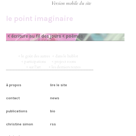
le point imaginaire
< écriture au fil des jours
< poèmes
< le goût des autres
< dans le hublot
< participations
< project room
< sur l’art
< les derniers textes
à propos
lire le site
contact
news
publications
bio
christine simon
rss