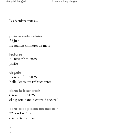
dépôt légal
< vers la plage
Les derniers textes…
poésie ambulatoire
22 juin
incessantes chimères de mots
lectures
21 novembre 2025
parfois
virgule
13 novembre 2025
belles les routes trébuchantes
dans la bear creek
6 novembre 2025
elle gigote dans la coupe à cocktail
sont-elles plates les dalles ?
27 octobre 2025
que cette évidence
<
>