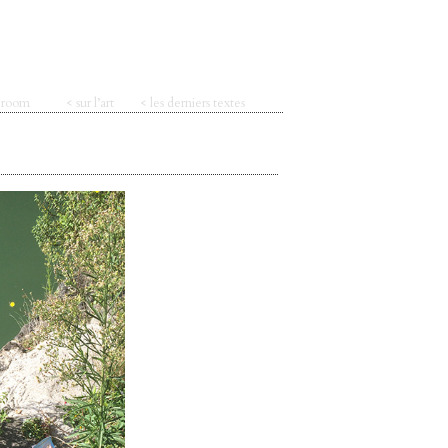
t room
< sur l’art
< les derniers textes