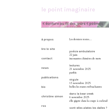
le point imaginaire
< écriture au fil des jours
< poèmes
à propos
Les derniers textes…
lire le site
poésie ambulatoire
22 juin
contact
incessantes chimères de mots
lectures
news
21 novembre 2025
parfois
publications
virgule
13 novembre 2025
belles les routes trébuchantes
bio
dans la bear creek
christine simon
6 novembre 2025
elle gigote dans la coupe à cocktail
rss
sont-elles plates les dalles ?