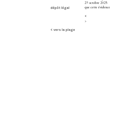
27 octobre 2025
que cette évidence
dépôt légal
<
>
< vers la plage