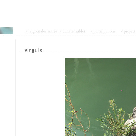
< le goût des autres
< dans le hublot
< participations
< projec
virgule