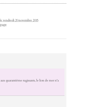
 le vendredi 20 novembre 2015
e page
 aux quarantième rugissants, le lion de mer n’a