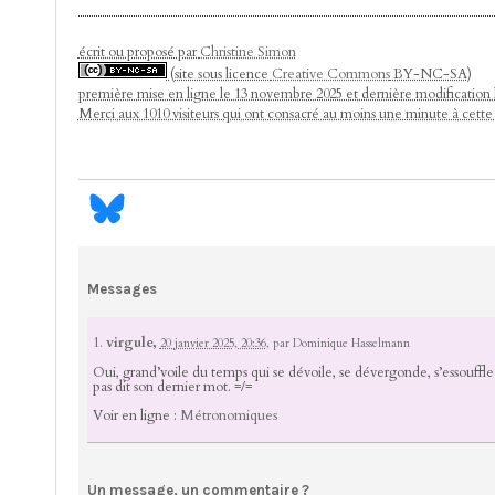
écrit ou proposé par
Christine Simon
(site sous licence
Creative Commons
BY-NC-SA)
première mise en ligne le 13 novembre 2025 et dernière modification
Merci aux 1010 visiteurs qui ont consacré au moins une minute à cett
Messages
1.
virgule,
20 janvier 2025, 20:36
,
par
Dominique Hasselmann
Oui, grand’voile du temps qui se dévoile, se dévergonde, s’essouffle
pas dit son dernier mot. =/=
Voir en ligne :
Métronomiques
Un message, un commentaire ?