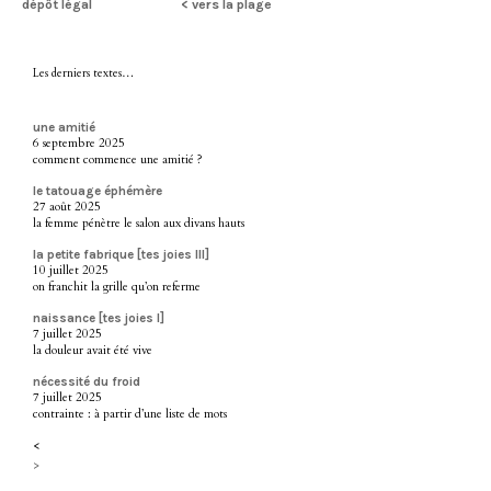
dépôt légal
< vers la plage
Les derniers textes…
une amitié
6 septembre 2025
comment commence une amitié ?
le tatouage éphémère
27 août 2025
la femme pénètre le salon aux divans hauts
la petite fabrique [tes joies III]
10 juillet 2025
on franchit la grille qu’on referme
naissance [tes joies I]
7 juillet 2025
la douleur avait été vive
nécessité du froid
7 juillet 2025
contrainte : à partir d’une liste de mots
<
>