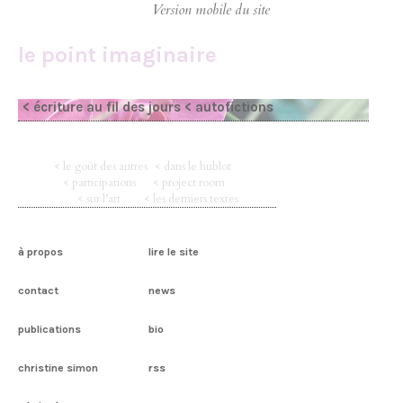
le point imaginaire
< écriture au fil des jours
< autofictions
< le goût des autres
< dans le hublot
< participations
< project room
< sur l’art
< les derniers textes
à propos
lire le site
contact
news
publications
bio
christine simon
rss