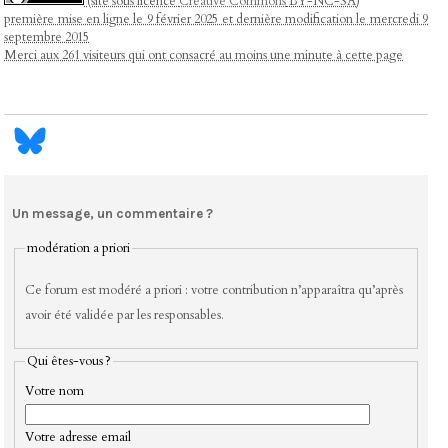
(site sous licence
Creative Commons
BY-NC-SA)
première mise en ligne le 9 février 2025 et dernière modification le mercredi 9
septembre 2015
Merci aux 261 visiteurs qui ont consacré au moins une minute à cette page
Un message, un commentaire ?
modération a priori
Ce forum est modéré a priori : votre contribution n’apparaîtra qu’après
avoir été validée par les responsables.
Qui êtes-vous ?
Votre nom
Votre adresse email