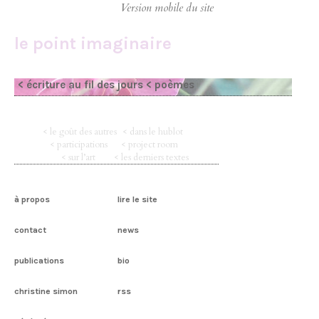
le point imaginaire
< écriture au fil des jours
< poèmes
< le goût des autres
< dans le hublot
< participations
< project room
< sur l’art
< les derniers textes
à propos
lire le site
contact
news
publications
bio
christine simon
rss