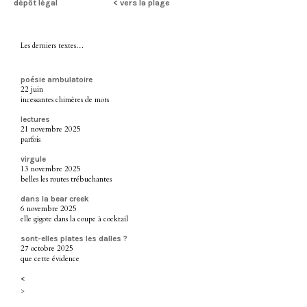
dépôt légal
< vers la plage
Les derniers textes…
poésie ambulatoire
22 juin
incessantes chimères de mots
lectures
21 novembre 2025
parfois
virgule
13 novembre 2025
belles les routes trébuchantes
dans la bear creek
6 novembre 2025
elle gigote dans la coupe à cocktail
sont-elles plates les dalles ?
27 octobre 2025
que cette évidence
<
>