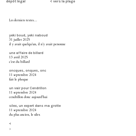
dépôt légal
< vers la plage
Les derniers textes…
yeki boud, yeki naboud
31 juillet 2025
il y avait quelqu’un, il n’y avait personne
une affaire de billard
13 avril 2025
c’est du billard
oncques, onques, onc
11 septembre 2024
fait le phoque
un vair pour Cendrillon
11 septembre 2024
cendrillon donc aujourd’hui
silex, un expert dans ma grotte
11 septembre 2024
du plus ancien, le silex
<
>