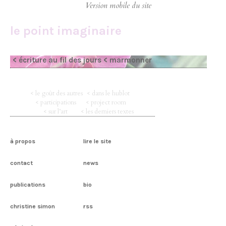
le point imaginaire
< écriture au fil des jours
< marmonner
< le goût des autres
< dans le hublot
< participations
< project room
< sur l’art
< les derniers textes
à propos
lire le site
contact
news
publications
bio
christine simon
rss