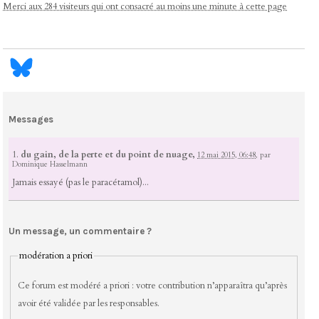
Merci aux 284 visiteurs qui ont consacré au moins une minute à cette page
Messages
1.
du gain, de la perte et du point de nuage,
12 mai 2015, 06:48
,
par
Dominique Hasselmann
Jamais essayé (pas le paracétamol)...
Un message, un commentaire ?
modération a priori
Ce forum est modéré a priori : votre contribution n’apparaîtra qu’après
avoir été validée par les responsables.