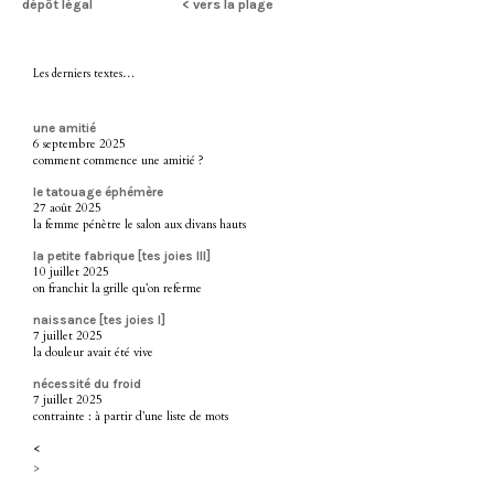
dépôt légal
< vers la plage
Les derniers textes…
une amitié
6 septembre 2025
comment commence une amitié ?
le tatouage éphémère
27 août 2025
la femme pénètre le salon aux divans hauts
la petite fabrique [tes joies III]
10 juillet 2025
on franchit la grille qu’on referme
naissance [tes joies I]
7 juillet 2025
la douleur avait été vive
nécessité du froid
7 juillet 2025
contrainte : à partir d’une liste de mots
<
>