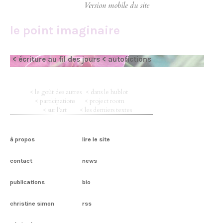
le point imaginaire
< écriture au fil des jours
< autofictions
< le goût des autres
< dans le hublot
< participations
< project room
< sur l’art
< les derniers textes
à propos
lire le site
contact
news
publications
bio
christine simon
rss