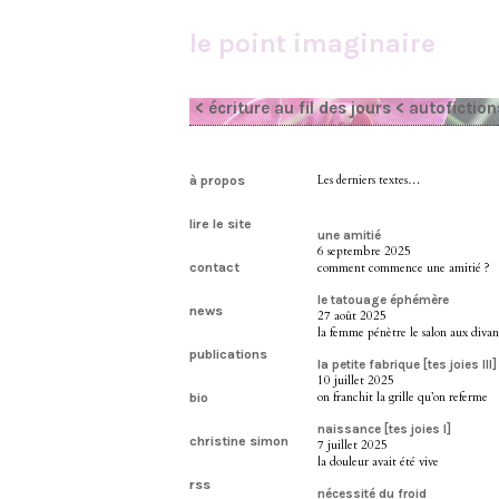
le point imaginaire
< écriture au fil des jours
< autofiction
à propos
Les derniers textes…
lire le site
une amitié
6 septembre 2025
contact
comment commence une amitié ?
le tatouage éphémère
news
27 août 2025
la femme pénètre le salon aux divan
publications
la petite fabrique [tes joies III]
10 juillet 2025
on franchit la grille qu’on referme
bio
naissance [tes joies I]
christine simon
7 juillet 2025
la douleur avait été vive
rss
nécessité du froid