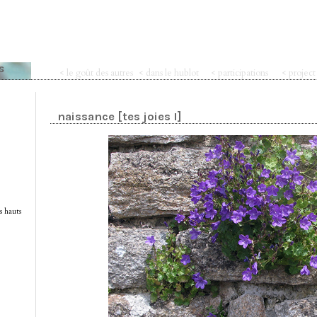
s
< le goût des autres
< dans le hublot
< participations
< projec
naissance [tes joies I]
s hauts