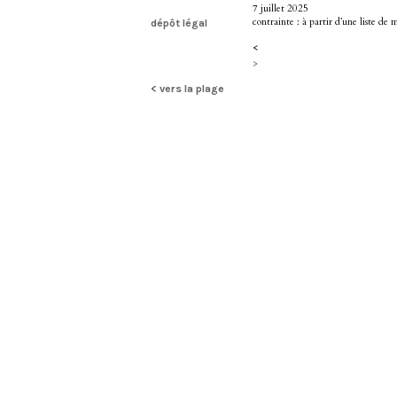
7 juillet 2025
contrainte : à partir d’une liste de 
dépôt légal
<
>
< vers la plage