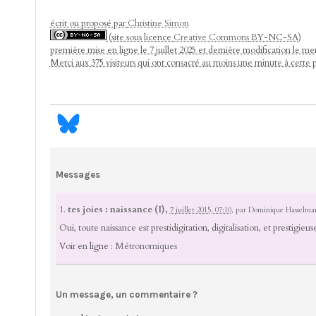
écrit ou proposé par
Christine Simon
(site sous licence
Creative Commons
BY-NC-SA)
première mise en ligne le 7 juillet 2025 et dernière modification le m
Merci aux 375 visiteurs qui ont consacré au moins une minute à cette 
Messages
1.
tes joies : naissance (I),
7 juillet 2015, 07:10
,
par
Dominique Hasselma
Oui, toute naissance est prestidigitation, digitalisation, et prestigieus
Voir en ligne :
Métronomiques
Un message, un commentaire ?