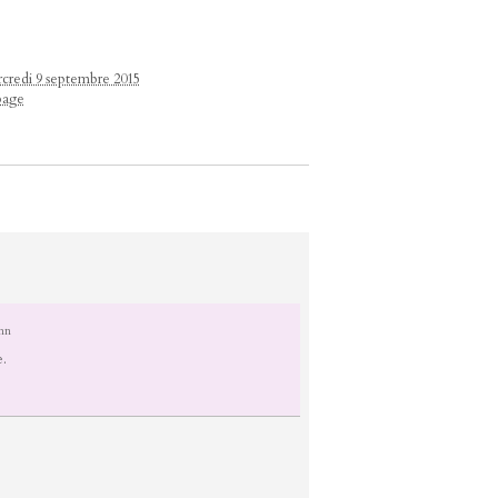
ercredi 9 septembre 2015
page
nn
e.