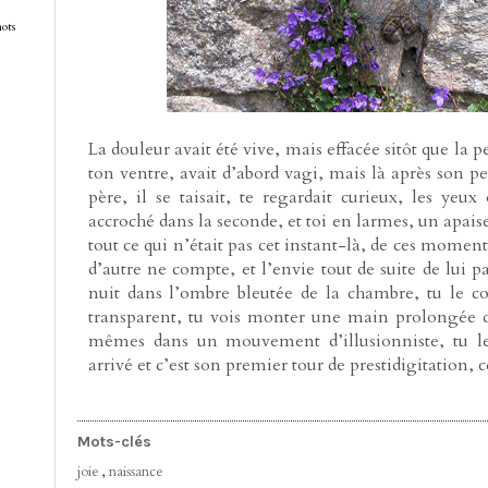
mots
La douleur avait été vive, mais effacée sitôt que la p
ton ventre, avait d’abord vagi, mais là après son pe
père, il se taisait, te regardait curieux, les yeux
accroché dans la seconde, et toi en larmes, un apais
tout ce qui n’était pas cet instant-là, de ces momen
d’autre ne compte, et l’envie tout de suite de lui p
nuit dans l’ombre bleutée de la chambre, tu le c
transparent, tu vois monter une main prolongée d
mêmes dans un mouvement d’illusionniste, tu le b
arrivé et c’est son premier tour de prestidigitation, c
Mots-clés
joie
,
naissance