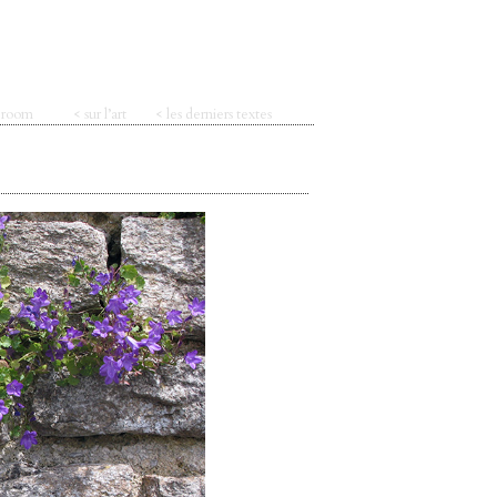
t room
< sur l’art
< les derniers textes