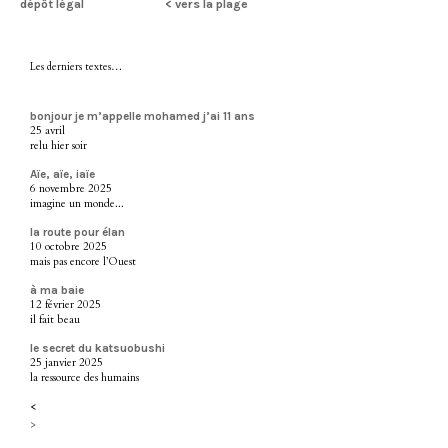
dépôt légal
< vers la plage
Les derniers textes…
bonjour je m’appelle mohamed j’ai 11 ans
25 avril
relu hier soir
Aïe, aïe, iaïe
6 novembre 2025
imagine un monde...
la route pour élan
10 octobre 2025
mais pas encore l’Ouest
à ma baie
12 février 2025
il fait beau
le secret du katsuobushi
25 janvier 2025
la ressource des humains
<
>