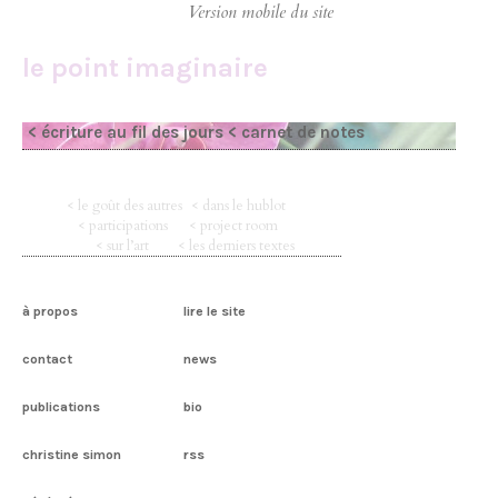
le point imaginaire
< écriture au fil des jours
< carnet de notes
< le goût des autres
< dans le hublot
< participations
< project room
< sur l’art
< les derniers textes
à propos
lire le site
contact
news
publications
bio
christine simon
rss