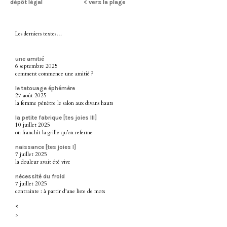
dépôt légal
< vers la plage
Les derniers textes…
une amitié
6 septembre 2025
comment commence une amitié ?
le tatouage éphémère
27 août 2025
la femme pénètre le salon aux divans hauts
la petite fabrique [tes joies III]
10 juillet 2025
on franchit la grille qu’on referme
naissance [tes joies I]
7 juillet 2025
la douleur avait été vive
nécessité du froid
7 juillet 2025
contrainte : à partir d’une liste de mots
<
>