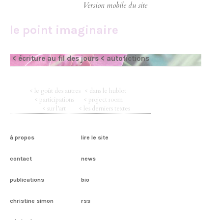
le point imaginaire
< écriture au fil des jours
< autofictions
< le goût des autres
< dans le hublot
< participations
< project room
< sur l’art
< les derniers textes
à propos
lire le site
contact
news
publications
bio
christine simon
rss