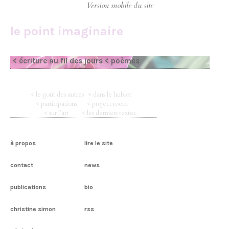
le point imaginaire
< écriture au fil des jours
< poèmes
< le goût des autres
< dans le hublot
< participations
< project room
< sur l’art
< les derniers textes
à propos
lire le site
contact
news
publications
bio
christine simon
rss