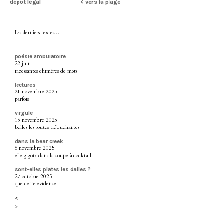
dépôt légal
< vers la plage
Les derniers textes…
poésie ambulatoire
22 juin
incessantes chimères de mots
lectures
21 novembre 2025
parfois
virgule
13 novembre 2025
belles les routes trébuchantes
dans la bear creek
6 novembre 2025
elle gigote dans la coupe à cocktail
sont-elles plates les dalles ?
27 octobre 2025
que cette évidence
<
>