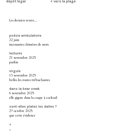
dépôt légal
< vers la plage
Les derniers textes…
poésie ambulatoire
22 juin
incessantes chimères de mots
lectures
21 novembre 2025
parfois
virgule
13 novembre 2025
belles les routes trébuchantes
dans la bear creek
6 novembre 2025
elle gigote dans la coupe à cocktail
sont-elles plates les dalles ?
27 octobre 2025
que cette évidence
<
>