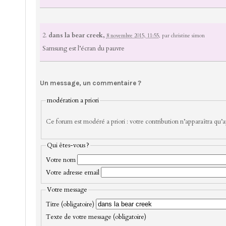
2.
dans la bear creek,
8 novembre 2015, 11:55
,
par
christine simon
Samsung est l’écran du pauvre
Un message, un commentaire ?
modération a priori
Ce forum est modéré a priori : votre contribution n’apparaîtra qu’ap
Qui êtes-vous ?
Votre nom
Votre adresse email
Votre message
Titre (obligatoire)
Texte de votre message (obligatoire)