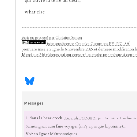
qui ouvre la terre au désir,
what else
écrit ou proposé par
Christine Simon
(site sous licence
Creative Commons
BY-NC-SA)
première mise en ligne le 6 novembre 2025 et dernière modification 
Merci aux 346 visiteurs qui ont consacré au moins une minute à cette 
Messages
1.
dans la bear creek,
8 novembre 2015, 07:20
,
par
Dominique Hasselmann
Samsung sait aussi faire voyager (il n’y a pas que la pomme)...
Voir en ligne :
Métronomiques