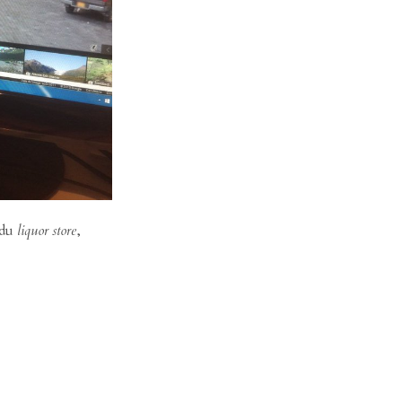
 du
liquor store
,