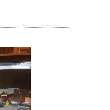
t room
< sur l’art
< les derniers textes