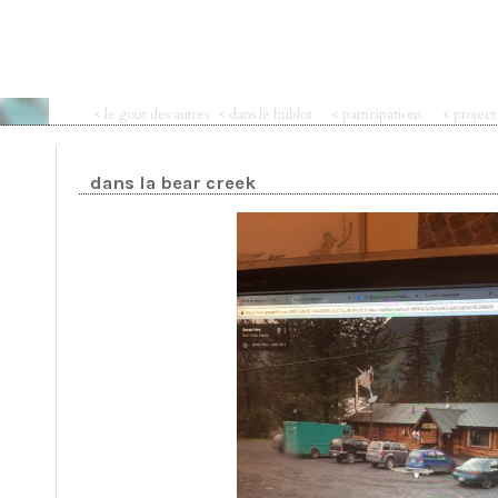
< le goût des autres
< dans le hublot
< participations
< projec
dans la bear creek