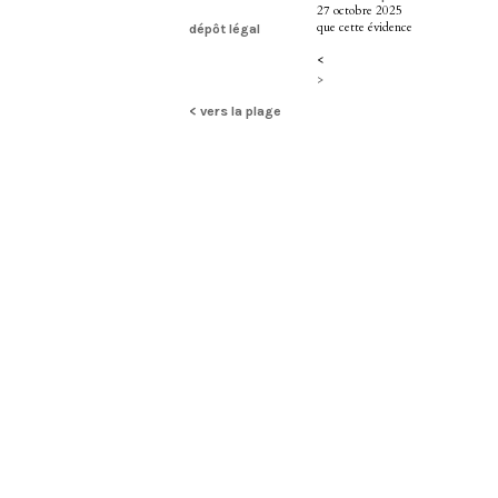
27 octobre 2025
que cette évidence
dépôt légal
<
>
< vers la plage