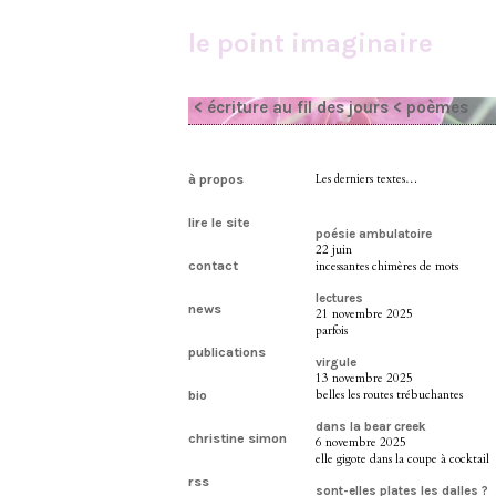
le point imaginaire
< écriture au fil des jours
< poèmes
à propos
Les derniers textes…
lire le site
poésie ambulatoire
22 juin
contact
incessantes chimères de mots
lectures
news
21 novembre 2025
parfois
publications
virgule
13 novembre 2025
belles les routes trébuchantes
bio
dans la bear creek
christine simon
6 novembre 2025
elle gigote dans la coupe à cocktail
rss
sont-elles plates les dalles ?