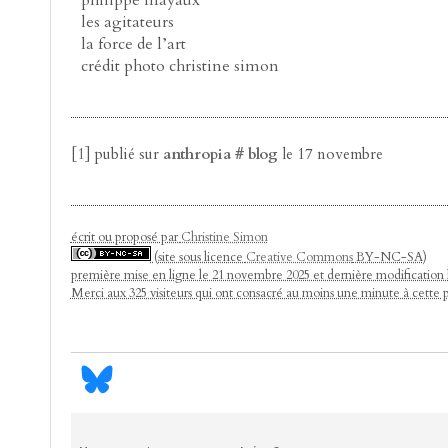
philippe mayaux
les agitateurs
la force de l’art
crédit photo christine simon
[
1
]
publié sur
anthropia # blog
le 17 novembre
écrit ou proposé par
Christine Simon
(site sous licence
Creative Commons
BY-NC-SA)
première mise en ligne le 21 novembre 2025 et dernière modification
Merci aux 325 visiteurs qui ont consacré au moins une minute à cette 