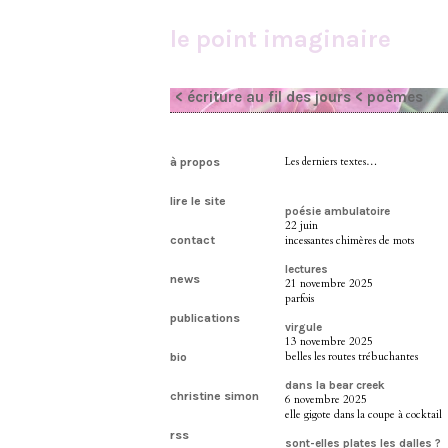
le point imaginaire
< écriture au fil des jours
< poèmes
à propos
Les derniers textes…
lire le site
poésie ambulatoire
22 juin
contact
incessantes chimères de mots
lectures
news
21 novembre 2025
parfois
publications
virgule
13 novembre 2025
belles les routes trébuchantes
bio
dans la bear creek
christine simon
6 novembre 2025
elle gigote dans la coupe à cocktail
rss
sont-elles plates les dalles ?