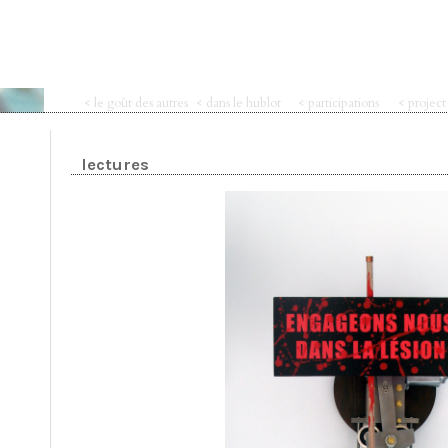
< le goût des autres
< dans le hublot
< participations
< projec
lectures