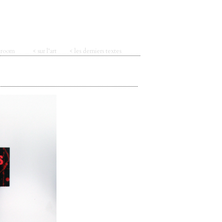
t room
< sur l’art
< les derniers textes