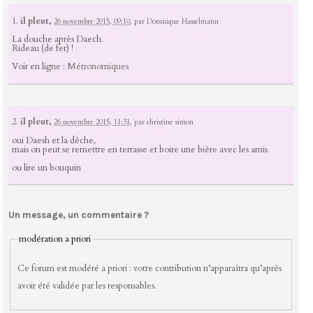
1.
il pleut,
26 novembre 2015, 09:10
,
par
Domnique Hasselmann
La douche après Daech.
Rideau (de fer) !
Voir en ligne :
Métronomiques
2.
il pleut,
26 novembre 2015, 11:31
,
par
christine simon
oui Daesh et la dèche,
mais on peut se remettre en terrasse et boire une bière avec les amis
ou lire un bouquin
Un message, un commentaire ?
modération a priori
Ce forum est modéré a priori : votre contribution n’apparaîtra qu’après
avoir été validée par les responsables.