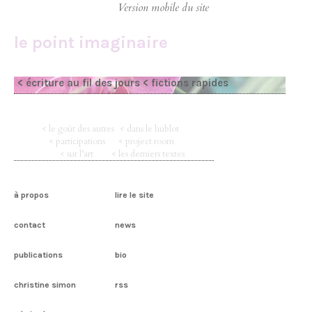
le point imaginaire
< écriture au fil des jours
< fictions rapides
< le goût des autres
< dans le hublot
< participations
< project room
< sur l’art
< les derniers textes
à propos
lire le site
contact
news
publications
bio
christine simon
rss