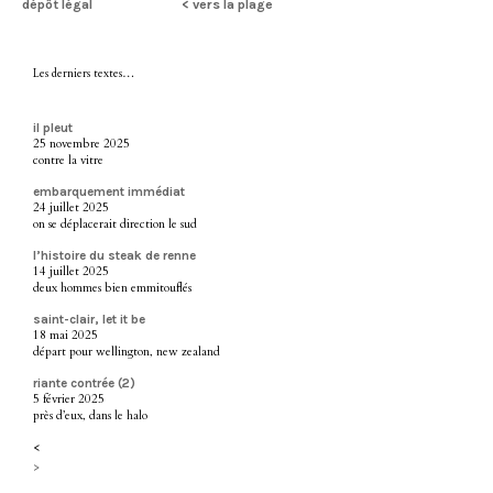
dépôt légal
< vers la plage
Les derniers textes…
il pleut
25 novembre 2025
contre la vitre
embarquement immédiat
24 juillet 2025
on se déplacerait direction le sud
l’histoire du steak de renne
14 juillet 2025
deux hommes bien emmitouflés
saint-clair, let it be
18 mai 2025
départ pour wellington, new zealand
riante contrée (2)
5 février 2025
près d’eux, dans le halo
<
>