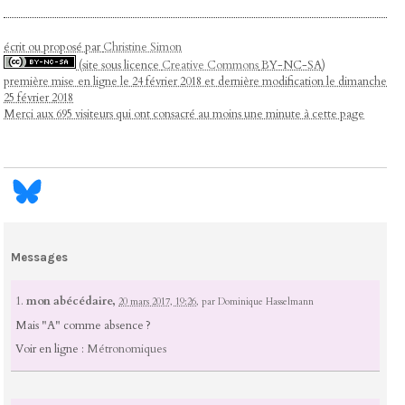
écrit ou proposé par
Christine Simon
(site sous licence
Creative Commons
BY-NC-SA)
première mise en ligne le 24 février 2018 et dernière modification le dimanche
25 février 2018
Merci aux 695 visiteurs qui ont consacré au moins une minute à cette page
Messages
1.
mon abécédaire,
20 mars 2017, 19:26
,
par
Dominique Hasselmann
Mais "A" comme absence ?
Voir en ligne :
Métronomiques