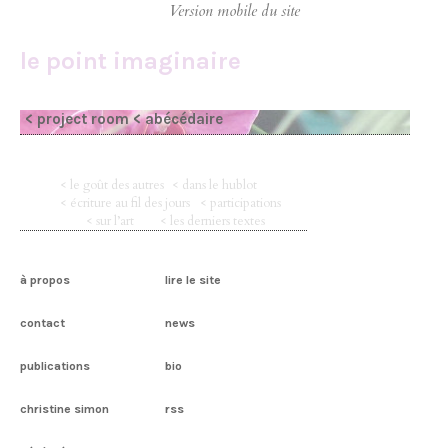
le point imaginaire
< project room
< abécédaire
< le goût des autres
< dans le hublot
< écriture au fil des jours
< participations
< sur l’art
< les derniers textes
à propos
lire le site
contact
news
publications
bio
christine simon
rss