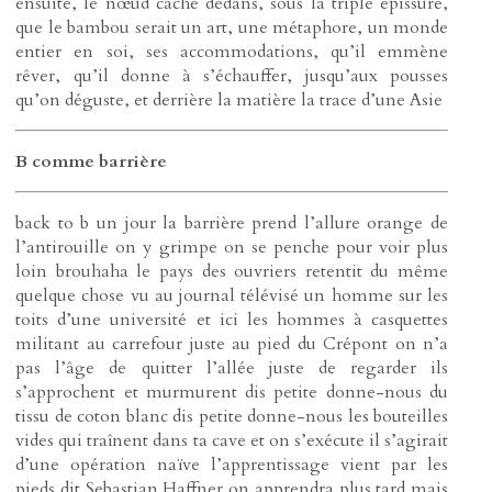
ensuite, le nœud caché dedans, sous la triple épissure,
que le bambou serait un art, une métaphore, un monde
entier en soi, ses accommodations, qu’il emmène
rêver, qu’il donne à s’échauffer, jusqu’aux pousses
qu’on déguste, et derrière la matière la trace d’une Asie
B comme barrière
back to b un jour la barrière prend l’allure orange de
l’antirouille on y grimpe on se penche pour voir plus
loin brouhaha le pays des ouvriers retentit du même
quelque chose vu au journal télévisé un homme sur les
toits d’une université et ici les hommes à casquettes
militant au carrefour juste au pied du Crépont on n’a
pas l’âge de quitter l’allée juste de regarder ils
s’approchent et murmurent dis petite donne-nous du
tissu de coton blanc dis petite donne-nous les bouteilles
vides qui traînent dans ta cave et on s’exécute il s’agirait
d’une opération naïve l’apprentissage vient par les
pieds dit Sebastian Haffner on apprendra plus tard mais