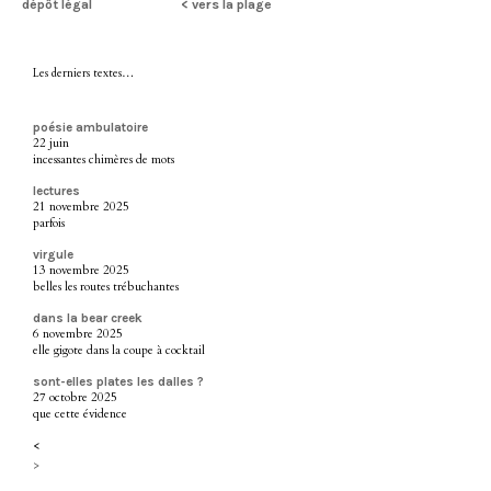
dépôt légal
< vers la plage
Les derniers textes…
poésie ambulatoire
22 juin
incessantes chimères de mots
lectures
21 novembre 2025
parfois
virgule
13 novembre 2025
belles les routes trébuchantes
dans la bear creek
6 novembre 2025
elle gigote dans la coupe à cocktail
sont-elles plates les dalles ?
27 octobre 2025
que cette évidence
<
>