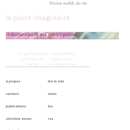
le point imaginaire
< écriture au fil des jours
< poèmes
< le goût des autres
< dans le hublot
< participations
< project room
< sur l’art
< les derniers textes
à propos
lire le site
contact
news
publications
bio
christine simon
rss