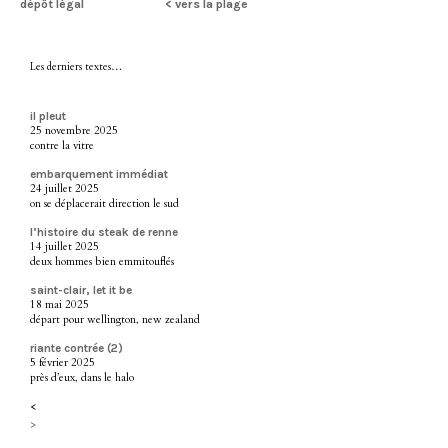
dépôt légal
< vers la plage
Les derniers textes…
il pleut
25 novembre 2025
contre la vitre
embarquement immédiat
24 juillet 2025
on se déplacerait direction le sud
l’histoire du steak de renne
14 juillet 2025
deux hommes bien emmitouflés
saint-clair, let it be
18 mai 2025
départ pour wellington, new zealand
riante contrée (2)
5 février 2025
près d’eux, dans le halo
<
>