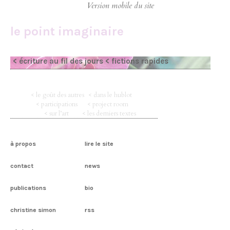
le point imaginaire
< écriture au fil des jours
< fictions rapides
< le goût des autres
< dans le hublot
< participations
< project room
< sur l’art
< les derniers textes
à propos
lire le site
contact
news
publications
bio
christine simon
rss