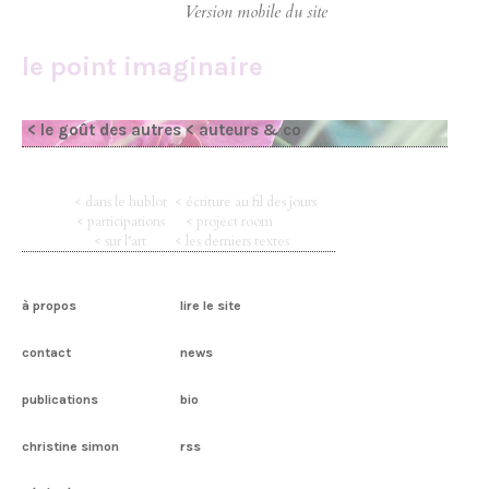
le point imaginaire
< le goût des autres
< auteurs & co
< dans le hublot
< écriture au fil des jours
< participations
< project room
< sur l’art
< les derniers textes
à propos
lire le site
contact
news
publications
bio
christine simon
rss