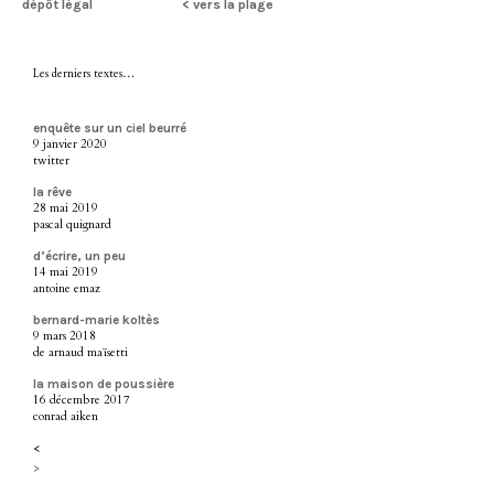
dépôt légal
< vers la plage
Les derniers textes…
enquête sur un ciel beurré
9 janvier 2020
twitter
la rêve
28 mai 2019
pascal quignard
d’écrire, un peu
14 mai 2019
antoine emaz
bernard-marie koltès
9 mars 2018
de arnaud maïsetti
la maison de poussière
16 décembre 2017
conrad aiken
<
>