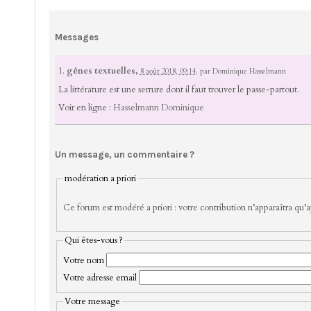
Messages
1.
gênes textuelles,
8 août 2018, 09:14
,
par
Dominique Hasselmann
La littérature est une serrure dont il faut trouver le passe-partout.
Voir en ligne :
Hasselmann Dominique
Un message, un commentaire ?
modération a priori
Ce forum est modéré a priori : votre contribution n’apparaîtra qu’ap
Qui êtes-vous ?
Votre nom
Votre adresse email
Votre message