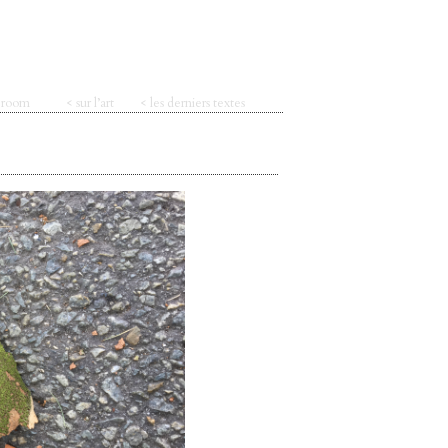
t room
< sur l’art
< les derniers textes