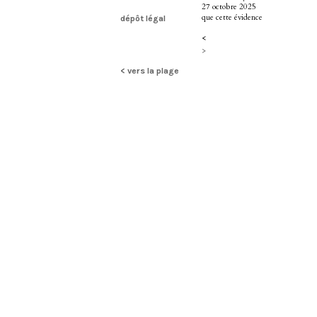
27 octobre 2025
que cette évidence
dépôt légal
<
>
< vers la plage