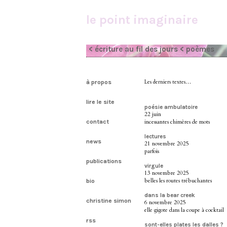
le point imaginaire
< écriture au fil des jours
< poèmes
à propos
Les derniers textes…
lire le site
poésie ambulatoire
22 juin
contact
incessantes chimères de mots
lectures
news
21 novembre 2025
parfois
publications
virgule
13 novembre 2025
belles les routes trébuchantes
bio
dans la bear creek
christine simon
6 novembre 2025
elle gigote dans la coupe à cocktail
rss
sont-elles plates les dalles ?