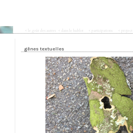
< le goût des autres
< dans le hublot
< participations
< projec
gênes textuelles