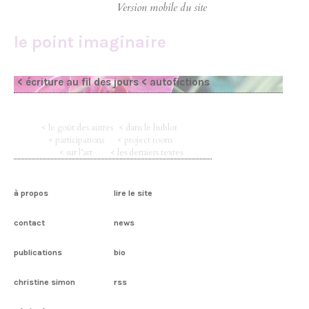
le point imaginaire
< écriture au fil des jours
< autofictions
< le goût des autres
< dans le hublot
< participations
< project room
< sur l’art
< les derniers textes
à propos
lire le site
contact
news
publications
bio
christine simon
rss