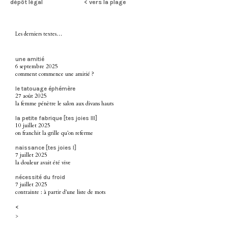
dépôt légal
< vers la plage
Les derniers textes…
une amitié
6 septembre 2025
comment commence une amitié ?
le tatouage éphémère
27 août 2025
la femme pénètre le salon aux divans hauts
la petite fabrique [tes joies III]
10 juillet 2025
on franchit la grille qu’on referme
naissance [tes joies I]
7 juillet 2025
la douleur avait été vive
nécessité du froid
7 juillet 2025
contrainte : à partir d’une liste de mots
<
>