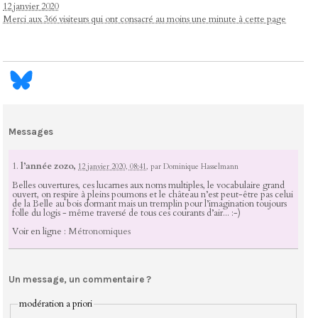
12 janvier 2020
Merci aux 366 visiteurs qui ont consacré au moins une minute à cette page
Messages
1.
l’année zozo,
12 janvier 2020, 08:41
,
par
Dominique Hasselmann
Belles ouvertures, ces lucarnes aux noms multiples, le vocabulaire grand
ouvert, on respire à pleins poumons et le château n’est peut-être pas celui
de la Belle au bois dormant mais un tremplin pour l’imagination toujours
folle du logis - même traversé de tous ces courants d’air... :-)
Voir en ligne :
Métronomiques
Un message, un commentaire ?
modération a priori