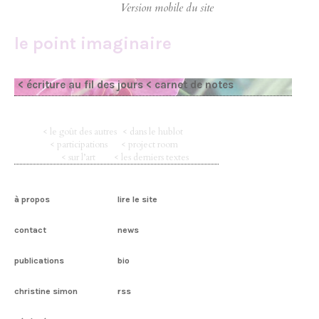
le point imaginaire
< écriture au fil des jours
< carnet de notes
< le goût des autres
< dans le hublot
< participations
< project room
< sur l’art
< les derniers textes
à propos
lire le site
contact
news
publications
bio
christine simon
rss