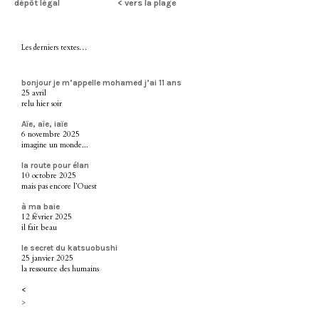
dépôt légal
< vers la plage
Les derniers textes…
bonjour je m’appelle mohamed j’ai 11 ans
25 avril
relu hier soir
Aïe, aïe, iaïe
6 novembre 2025
imagine un monde...
la route pour élan
10 octobre 2025
mais pas encore l’Ouest
à ma baie
12 février 2025
il fait beau
le secret du katsuobushi
25 janvier 2025
la ressource des humains
<
>