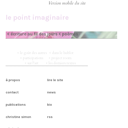
le point imaginaire
< écriture au fil des jours
< poèmes
< le goût des autres
< dans le hublot
< participations
< project room
< sur l’art
< les derniers textes
à propos
lire le site
contact
news
publications
bio
christine simon
rss