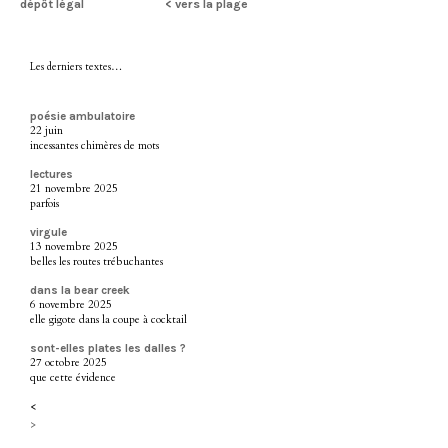
dépôt légal
< vers la plage
Les derniers textes…
poésie ambulatoire
22 juin
incessantes chimères de mots
lectures
21 novembre 2025
parfois
virgule
13 novembre 2025
belles les routes trébuchantes
dans la bear creek
6 novembre 2025
elle gigote dans la coupe à cocktail
sont-elles plates les dalles ?
27 octobre 2025
que cette évidence
<
>