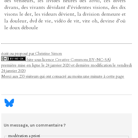
des vendeurs, les livides heures des
devils
, ces divers
divans, des vivants dévidant d’évidentes visions, des dix
visons le der, les videurs dévient, la division demeure et
la douleur, dvd de vie, vidéo de vit, vite oh, devine d’où
le doux déboule
écrit ou proposé par
Christine Simon
(site sous licence
Creative Commons
BY-NC-SA)
première mise en ligne le 24 janvier 2020 et dernière modification le vendredi
24 janvier 2020
Merci aux 233 visiteurs qui ont consacré au moins une minute à cette page
Un message, un commentaire ?
modération a priori