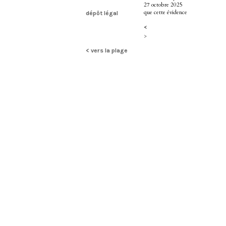
27 octobre 2025
que cette évidence
dépôt légal
<
>
< vers la plage