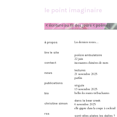
le point imaginaire
< écriture au fil des jours
< poèmes
à propos
Les derniers textes…
lire le site
poésie ambulatoire
22 juin
contact
incessantes chimères de mots
lectures
news
21 novembre 2025
parfois
publications
virgule
13 novembre 2025
belles les routes trébuchantes
bio
dans la bear creek
christine simon
6 novembre 2025
elle gigote dans la coupe à cocktail
rss
sont-elles plates les dalles ?