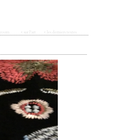
t room
< sur l’art
< les derniers textes