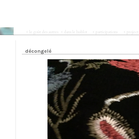
< le goût des autres
< dans le hublot
< participations
< projec
décongelé