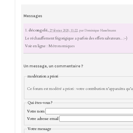
Messages
1.
décongelé,
27 février 2020, 11:22
,
par
Dominique Hasselmann
Le réchauffement frigorigique a parfois des effets salvateurs... ;-)
Voir en ligne :
Métronomiques
Un message, un commentaire ?
modération a priori
Ce forum est modéré a priori : votre contribution n’apparaîtra qu’ap
Qui êtes-vous ?
Votre nom
Votre adresse email
Votre message