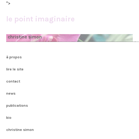
">
le point imaginaire
christine simon
à propos
lire le site
contact
news
publications
bio
christine simon