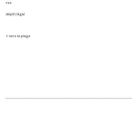
rss
dépôt légal
< vers la plage