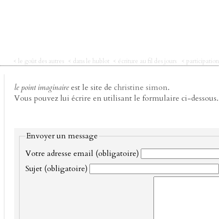
< le goût des autres
< dans le hublot
< écriture au fil des jours
< participation
le point imaginaire
est le site de
christine simon
.
Vous pouvez lui écrire en utilisant le formulaire ci-dessous.
Envoyer un message
Votre adresse email (obligatoire)
Sujet (obligatoire)