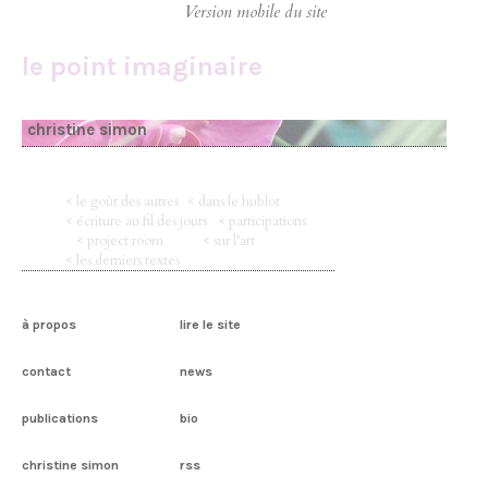
le point imaginaire
christine simon
< le goût des autres
< dans le hublot
< écriture au fil des jours
< participations
< project room
< sur l’art
< les derniers textes
à propos
lire le site
contact
news
publications
bio
christine simon
rss