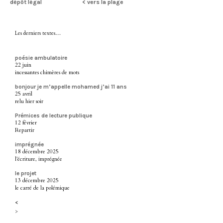
dépôt légal
< vers la plage
Les derniers textes…
poésie ambulatoire
22 juin
incessantes chimères de mots
bonjour je m’appelle mohamed j’ai 11 ans
25 avril
relu hier soir
Prémices de lecture publique
12 février
Repartir
imprégnée
18 décembre 2025
l’écriture, imprégnée
le projet
13 décembre 2025
le carré de la polémique
<
>