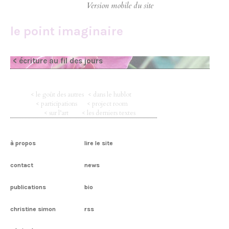
le point imaginaire
< écriture au fil des jours
< le goût des autres
< dans le hublot
< participations
< project room
< sur l’art
< les derniers textes
à propos
lire le site
contact
news
publications
bio
christine simon
rss