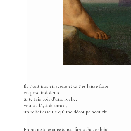
Ils t’ont mis en scène et tu t’es laissé faire
en pose indolente
tu te fais voir d’une roche,
voulue là, à distance,
un relief esseulé qu’une découpe adoucit.
En nu juste esquissé, pas farouche, exhibé