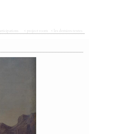
articipations
< project room
< les derniers textes