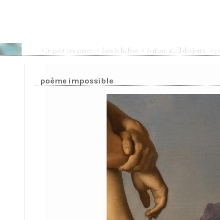
< le goût des autres
< dans le hublot
< écriture au fil des jours
< p
poème impossible