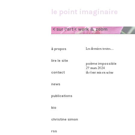
le point imaginaire
< sur l’art
< work & zoom
à propos
Les derniers textes…
lire le site
poème impossible
27 mars 2024
contact
ils t’ont mis en scène
news
publications
bio
christine simon
rss