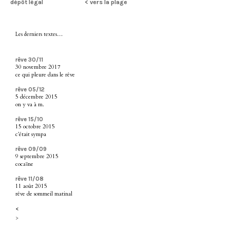
dépôt légal
< vers la plage
Les derniers textes…
rêve 30/11
30 novembre 2017
ce qui pleure dans le rêve
rêve 05/12
5 décembre 2015
on y va à m.
rêve 15/10
15 octobre 2015
c’était sympa
rêve 09/09
9 septembre 2015
cocaïne
rêve 11/08
11 août 2015
rêve de sommeil matinal
<
>