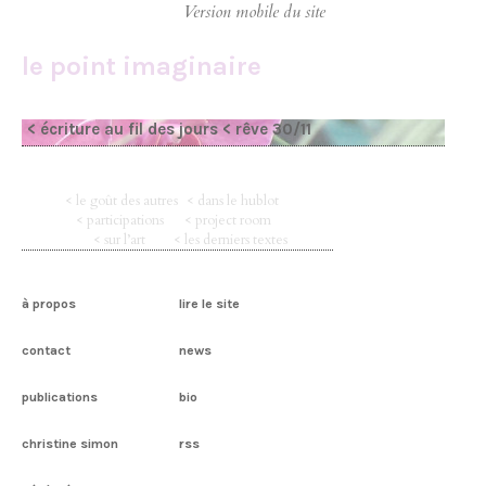
le point imaginaire
< écriture au fil des jours
< rêve 30/11
< le goût des autres
< dans le hublot
< participations
< project room
< sur l’art
< les derniers textes
à propos
lire le site
contact
news
publications
bio
christine simon
rss