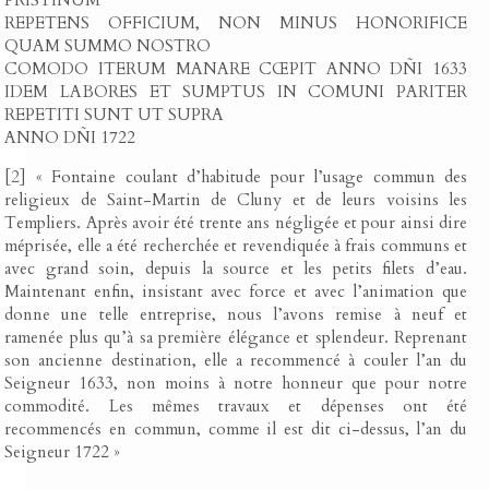
PRISTINUM
REPETENS OFFICIUM, NON MINUS HONORIFICE
QUAM SUMMO NOSTRO
COMODO ITERUM MANARE CŒPIT ANNO DÑI 1633
IDEM LABORES ET SUMPTUS IN COMUNI PARITER
REPETITI SUNT UT SUPRA
ANNO DÑI 1722
[
2
]
« Fontaine coulant d’habitude pour l’usage commun des
religieux de Saint-Martin de Cluny et de leurs voisins les
Templiers. Après avoir été trente ans négligée et pour ainsi dire
méprisée, elle a été recherchée et revendiquée à frais communs et
avec grand soin, depuis la source et les petits filets d’eau.
Maintenant enfin, insistant avec force et avec l’animation que
donne une telle entreprise, nous l’avons remise à neuf et
ramenée plus qu’à sa première élégance et splendeur. Reprenant
son ancienne destination, elle a recommencé à couler l’an du
Seigneur 1633, non moins à notre honneur que pour notre
commodité. Les mêmes travaux et dépenses ont été
recommencés en commun, comme il est dit ci-dessus, l’an du
Seigneur 1722 »