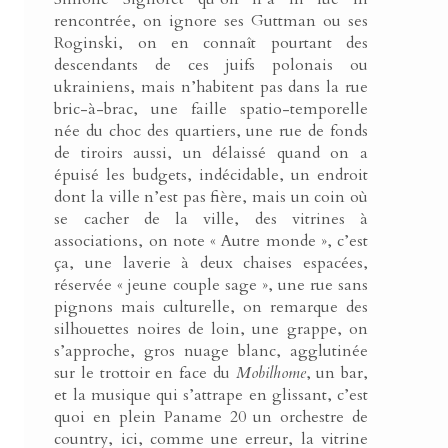
rencontrée, on ignore ses Guttman ou ses
Roginski, on en connaît pourtant des
descendants de ces juifs polonais ou
ukrainiens, mais n’habitent pas dans la rue
bric-à-brac, une faille spatio-temporelle
née du choc des quartiers, une rue de fonds
de tiroirs aussi, un délaissé quand on a
épuisé les budgets, indécidable, un endroit
dont la ville n’est pas fière, mais un coin où
se cacher de la ville, des vitrines à
associations, on note « Autre monde », c’est
ça, une laverie à deux chaises espacées,
réservée « jeune couple sage », une rue sans
pignons mais culturelle, on remarque des
silhouettes noires de loin, une grappe, on
s’approche, gros nuage blanc, agglutinée
sur le trottoir en face du
Mobilhome
, un bar,
et la musique qui s’attrape en glissant, c’est
quoi en plein Paname 20 un orchestre de
country, ici, comme une erreur, la vitrine