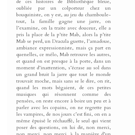
de ces histoires de Bibliothèque bleue,
oubliée par un colporteur chez un
bouquiniste, on y est, au jeu du chamboule-
tout, la famille gagne une jarre, on
l’examine, on la traite avec douceur, elle a
pris la place de la p’tite Mab, alors la p’tite
Mab se perd, un Dracula guette, l’amadoue,
ambiance expressionniste, mais ça part en
quenelles, ce mélo, Mab retrouve les autres,
et quand on est presque à la porte, dans un
moment d’inattention, s’écrase au sol dans
un grand bruit la jarre que tout le monde
trouvait moche, mais sans se le dire, on rit,
quand les mots bégaient, de ces petites
musiques qui résonnent comme des
pensées, on reste encore à boire un peu et à
parler avec les copains, on ne regrette pas
les vampires, de nos jours c’est fini, on en a
même épuisé le réchauffé, le seul qui vient
poser des questions, on lui dit, non merci,
non merci, non merci, à la manière d’un