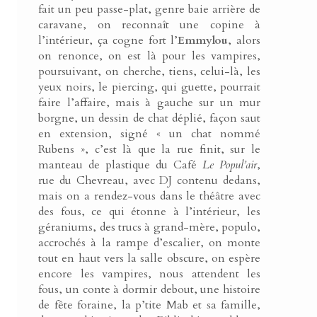
fait un peu passe-plat, genre baie arrière de
caravane, on reconnaît une copine à
l’intérieur, ça cogne fort l’
Emmylou
, alors
on renonce, on est là pour les vampires,
poursuivant, on cherche, tiens, celui-là, les
yeux noirs, le piercing, qui guette, pourrait
faire l’affaire, mais à gauche sur un mur
borgne, un dessin de chat déplié, façon saut
en extension, signé « un chat nommé
Rubens », c’est là que la rue finit, sur le
manteau de plastique du Café
Le Popul’air
,
rue du Chevreau, avec DJ contenu dedans,
mais on a rendez-vous dans le théâtre avec
des fous, ce qui étonne à l’intérieur, les
géraniums, des trucs à grand-mère, populo,
accrochés à la rampe d’escalier, on monte
tout en haut vers la salle obscure, on espère
encore les vampires, nous attendent les
fous, un conte à dormir debout, une histoire
de fête foraine, la p’tite Mab et sa famille,