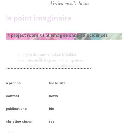
le point imaginaire
< project room
< l’allemagne sans coïncidences
< le goût des autres
< dans le hublot
< écriture au fil des jours
< participations
< sur l’art
< les derniers textes
à propos
lire le site
contact
news
publications
bio
christine simon
rss