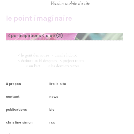
le point imaginaire
< participations
< oloé {2}
< le goût des autres
< dans le hublot
< écriture au fil des jours
< project room
< sur l’art
< les derniers textes
à propos
lire le site
contact
news
publications
bio
christine simon
rss