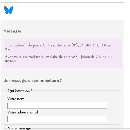
Messages
1.
le fauteuil, de paris XI à saint-denis (93),
22 juillet 2014, 02:49
,
par
Roger
Avec vous une traduction anglaise de ce post ? - Johon de
Coupe du
monde
Un message, un commentaire ?
Qui êtes-vous ?
Votre nom
Votre adresse email
Votre message