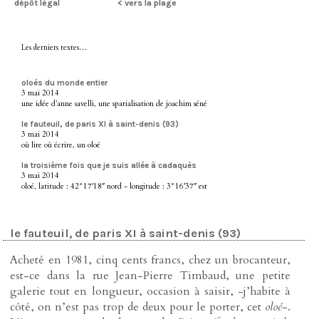
dépôt légal
< vers la plage
Les derniers textes…
oloés du monde entier
3 mai 2014
une idée d’anne savelli, une spatialisation de joachim séné
le fauteuil, de paris XI à saint-denis (93)
3 mai 2014
où lire où écrire, un oloé
la troisième fois que je suis allée à cadaquès
3 mai 2014
oloé, latitude : 42°17′18″ nord - longitude : 3°16′37″ est
le fauteuil, de paris XI à saint-denis (93)
Acheté en 1981, cinq cents francs, chez un brocanteur,
est-ce dans la rue Jean-Pierre Timbaud, une petite
galerie tout en longueur, occasion à saisir, -j’habite à
côté, on n’est pas trop de deux pour le porter, cet
oloé
-.